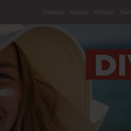
Üzletek
Akciók
Rólunk
Par