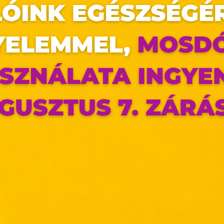
az oldal sütiket használ
ÍG
FA
ldalunkon „cookie"-kat (továbbiakban „süti") alkalmazunk. Ezek 
ok, melyek információt tárolnak webes böngészőjében. Ehhez 
járulása szükséges.
ütiket" az elektronikus hírközlésről szóló 2003. évi C. törvén
HI
tronikus kereskedelmi szolgáltatások, az információs társadal
függő szolgáltatások egyes kérdéseiről szóló 2001. évi CVIII. tö
AL
mint az Európai Unió előírásainak megfelelően használjuk.
SE
apoknak, melyek az Európai Unió országain belül működnek, a „s
LE
nálatához, és ezeknek a felhasználó számítógépén vagy 
zén történő tárolásához a felhasználók hozzájárulását kell kérniü