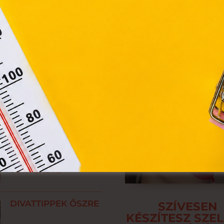
ES
Elfogadom
? A SZÍNEKNEK
VAN
Módosítom a beállításokat
LÉGY TE IS CSINOS
NEGYVENES!
A SZEMPILLASPIRÁL
TÖRTÉNETE
DIVATTIPPEK ŐSZRE
SZÍVESEN
KÉSZÍTESZ SZEL