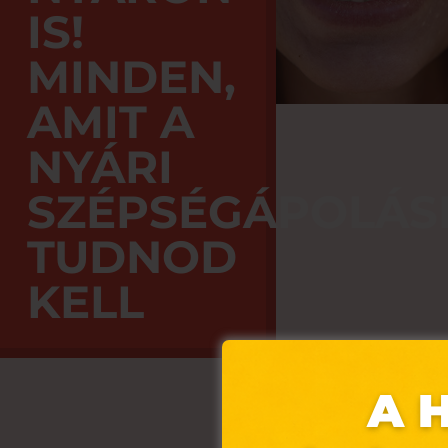
IS!
MINDEN,
AMIT A
NYÁRI
SZÉPSÉGÁPOLÁS
TUDNOD
KELL