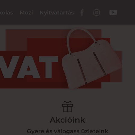
kolás
Mozi
Nyitvatartás

Akcióink
Gyere és válogass üzleteink