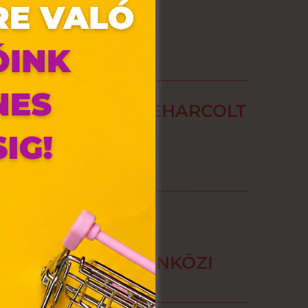
Y TURBÓZD FEL LEHARCOLT
RMERED!
olyan
az Ön
y, az
ÁNYOS AZ
ommal
rvény,
APRUHATÁRAD?
 Azon
GÍTENEK A SZEZONKÖZI
ütik"
ÁRAZÁSOK
egyéb
k.