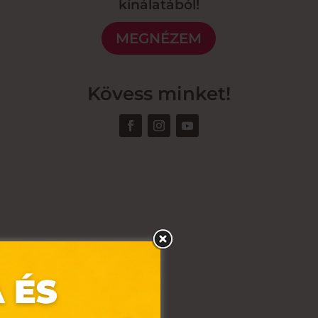
kínálatából!
MEGNÉZEM
Kövess minket!