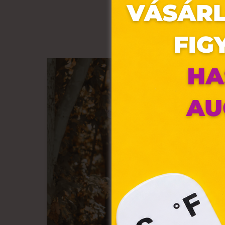
Ez 
Webo
fájl
hozzá
A „s
elek
össze
vala
webl
hasz
eszkö