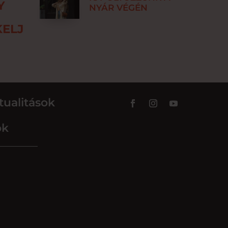
Y
NYÁR VÉGÉN
ELJ
tualitások
ok