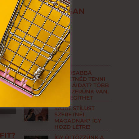
ŐBEN IS STÍLUSOSAN
TARTÓSABBÁ
SZERETNÉD TENNI
A RUHÁIDAT? TÖBB
MÓDSZERÜNK VAN,
AMI SEGÍTHET
SAJÁT STÍLUST
SZERETNÉL
MAGADNAK? ÍGY
HOZD LÉTRE!
FIT?
ÍGY ÖLTÖZZÜNK A