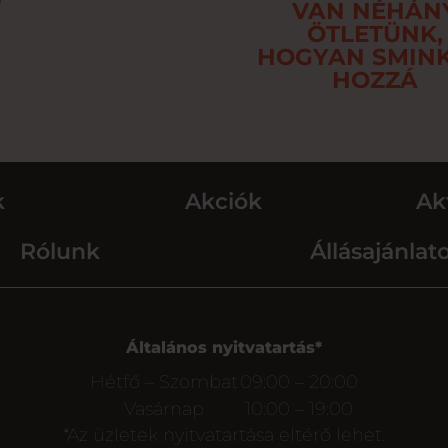
VAN NÉHÁN
ÖTLETÜNK,
HOGYAN SMINK
HOZZÁ
k
Akciók
Ak
Rólunk
Állásajánlat
Általános nyitvatartás*
Hétfő – Szombat
09:00 – 20:00
Vasárnap
10:00 – 19:00
*Az üzletek nyitvatartása eltérő lehet.