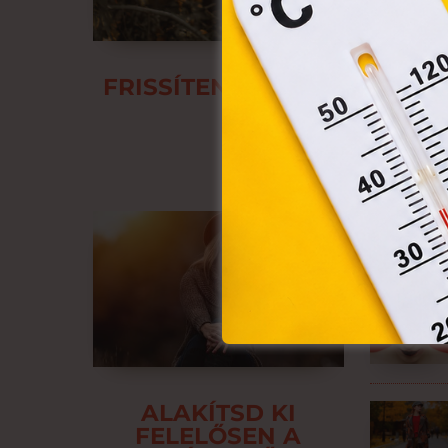
FRISSÍTENÉD A RUHATÁRAD
IS JELENTÉSE 
ALAKÍTSD KI
FELELŐSEN A