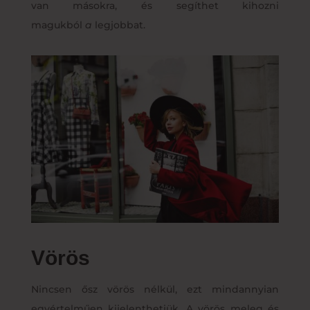
van másokra, és segíthet kihozni
magukból
a
legjobbat.
Vörös
Nincsen ősz vörös nélkül, ezt mindannyian
egyértelműen kijelenthetjük. A vörös meleg és