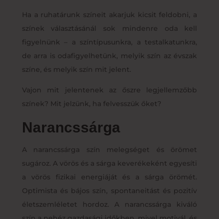
Ha a ruhatárunk színeit akarjuk kicsit feldobni, a
színek választásánál sok mindenre oda kell
figyelnünk – a színtípusunkra, a testalkatunkra,
de arra is odafigyelhetünk, melyik szín az évszak
színe, és melyik szín mit jelent.
Vajon mit jelentenek az őszre legjellemzőbb
színek? Mit jelzünk, ha felvesszük őket?
Narancssárga
A narancssárga szín melegséget és örömet
sugároz. A vörös és a sárga keverékeként egyesíti
a vörös fizikai energiáját és a sárga örömét.
Optimista és bájos szín, spontaneitást és pozitív
életszemléletet hordoz. A narancssárga kiváló
szín a nehéz gazdasági időkben, mivel motivál, és