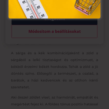
tárolásához a felhasználók hozzájárulását kell kérniük.
színe is, főképp a földesebb árnyalatok.
Menedékként működik a modern élet
Elfogadom
mindennapi nyomása ellen, és visszaadja a jólét
érzését. Pozitív szín, amely képessé tesz
Módosítom a beállításokat
bennünket arra, hogy feltétel nélkül szeressük
magunkat és másokat.
A sárga és a kék kombinációjaként a zöld a
sárgából a lelki tisztaságot és optimizmust, a
kékből érzelmi békét hordozza. Tehát a zöld a jó
döntés színe. Elősegíti a természet, a család, a
barátok, a házi kedvencek és az otthon iránti
szeretetet.
Aki ősszel zöldet visel, az harmóniát, empátiát és
megértést fejez ki. A földes tónus pozitív hatással