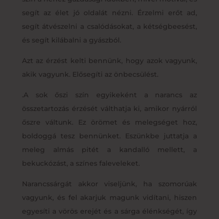
segít az élet jó oldalát nézni. Érzelmi erőt ad,
segít átvészelni a csalódásokat, a kétségbeesést,
és segít kilábalni a gyászból.
Azt az érzést kelti bennünk, hogy azok vagyunk,
akik vagyunk. Elősegíti az önbecsülést.
.A sok őszi szín egyikeként a narancs az
összetartozás érzését válthatja ki, amikor nyárról
őszre váltunk. Ez örömet és melegséget hoz,
boldoggá tesz bennünket. Eszünkbe juttatja a
meleg almás pitét a kandalló mellett, a
bekuckózást, a színes faleveleket.
Narancssárgát akkor viseljünk, ha szomorúak
vagyunk, és fel akarjuk magunk vidítani, hiszen
egyesíti a vörös erejét és a sárga élénkségét, így