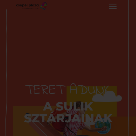
TERET ADUNK
A SULIK
SZTÁRJAINAK