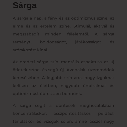
Sárga
A sárga a nap, a fény és az optimizmus színe, az
elme és az értelem színe. Stimulál, aktivál és
megszabadít minden félelemtől. A sárga
reményt, boldogságot, játékosságot és
szórakozást kínál.
Az eredeti sárga szín mentális aspektusa az új
ötletek színe, és segít új útvonalak, üzemmódok
keresésében. A legjobb szín arra, hogy izgalmat
keltsen az életben; nagyobb önbizalmat és
optimizmust ébresszen bennünk.
A sárga segít a döntések meghozatalában
koncentráláskor, összpontosításkor, például:
tanuláskor és vizsgák során, amire ősszel nagy