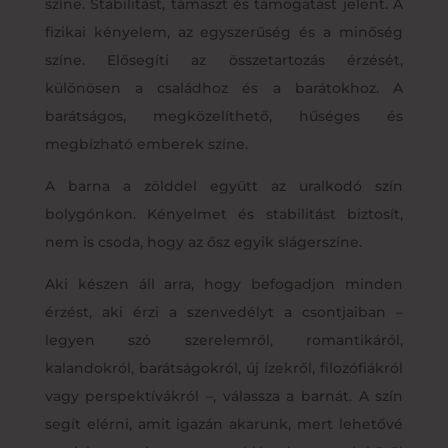
színe. Stabilitást, támaszt és támogatást jelent. A
fizikai kényelem, az egyszerűség és a minőség
színe. Elősegíti az összetartozás érzését,
különösen a családhoz és a barátokhoz. A
barátságos, megközelíthető, hűséges és
megbízható emberek színe.
A barna a zölddel együtt az uralkodó szín
bolygónkon. Kényelmet és stabilitást biztosít,
nem is csoda, hogy az ősz egyik slágerszíne.
Aki készen áll arra, hogy befogadjon minden
érzést, aki érzi a szenvedélyt a csontjaiban –
legyen szó szerelemről, romantikáról,
kalandokról, barátságokról, új ízekről, filozófiákról
vagy perspektívákról –, válassza a barnát. A szín
segít elérni, amit igazán akarunk, mert lehetővé