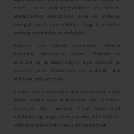
pozitív, testi szükségleteinkhez és túlélési
akaratunkhoz kapcsolódik. Erős és erőteljes
energiát áraszt, nem véletlen, hogy a jelentése
energia, szenvedély és cselekvés.
Bátorító szín, hiszen érzelmeket ébreszt
bennünk, cselekvésre késztet. Elősegíti az
ambíciót és az elszántságot. Erős akaratot és
kitartást jelez. Önbizalmat ad azoknak, akik
félénkek, szégyenlősek.
A vörös szín felébreszti fizikai életerőnket, amire
ősszel igazán nagy szükségünk van. A hideg,
borongós őszi napokon nincs jobb, mint
belebújni egy nagy, vörös pulcsiba, ami feltölt és
kellő energiával indít neki a szürke napnak.