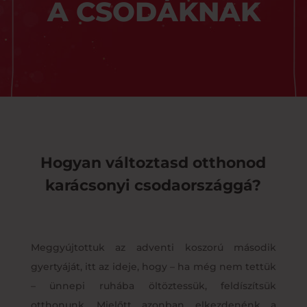
A CSODÁKNAK
Hogyan változtasd otthonod
karácsonyi csodaországgá?
Meggyújtottuk az adventi koszorú második
gyertyáját, itt az ideje, hogy – ha még nem tettük
– ünnepi ruhába öltöztessük, feldíszítsük
otthonunk. Mielőtt azonban elkezdenénk a