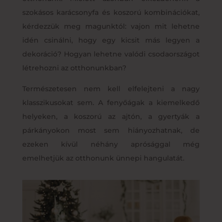
szokásos karácsonyfa és koszorú kombinációkat,
kérdezzük meg magunktól: vajon mit lehetne
idén csinálni, hogy egy kicsit más legyen a
dekoráció? Hogyan lehetne valódi csodaországot
létrehozni az otthonunkban?
Természetesen nem kell elfelejteni a nagy
klasszikusokat sem. A fenyőágak a kiemelkedő
helyeken, a koszorú az ajtón, a gyertyák a
párkányokon most sem hiányozhatnak, de
ezeken kívül néhány aprósággal még
emelhetjük az otthonunk ünnepi hangulatát.