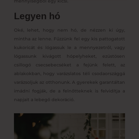
mennyiségből egy kicsi.
Legyen hó
Oké, lehet, hogy nem hó, de nézzen ki úgy,
mintha az lenne. Fűzzünk fel egy kis pattogatott
kukoricát és lógassuk le a mennyezetről, vagy
lógassunk kivágott hópelyheket, ezüstösen
csillogó csecsebecséket a fejünk felett, az
ablakokban, hogy varázslatos téli csodaországgá
varázsoljuk az otthonunk. A gyerekek garantáltan
imádni fogják, de a felnőtteknek is felvidítja a
napjait a lebegő dekoráció.