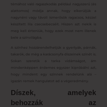
témához való ragaszkodás például nagyszerű (és
alattomos) módja annak, hogy elkerüljük a
nagynéni vagy távoli ismerősök ragacsos, kézzel
készített lila csecsebecséit. Hiszen azt nekik is
meg kell érteniük, hogy ezek most nem illenek
bele a színvilágba.
A színhez hozzárendelhetjük a gyertyák, párnák,
takarók, de még a karácsonyfa díszeinek színét is.
Sokan szeretik a tarka vidámságot, ám
mindenképpen érdemes egyszer kipróbálni azt,
hogy mindent egy színnek rendelünk alá –
igazán remek hangulatot ad a végeredmény.
Díszek, amelyek
behozzák az