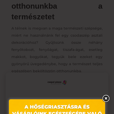
otthonunkba a
természetet
A télnek is megvan a maga természeti szépsége,
miért ne használnánk fel egy csodaszép asztali
dekorációhoz? Gyűjtsünk össze néhány
fenyőtobozt, fenyőágat, tiszafa-ágat, esetleg
makkot, bogyókat, tegyük bele ezeket egy
gyönyörű üvegedénybe, hogy a természet teljes
egészében beköltözzön otthonunkba.
Ez az oldal sütiket használ
Weboldalunkon „cookie"-kat (továbbiakban „süti")