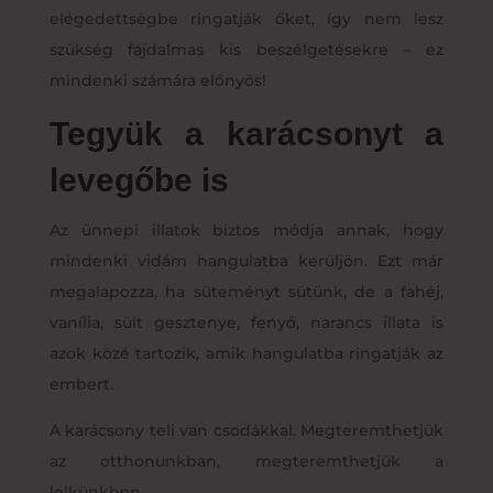
elégedettségbe ringatják őket, így nem lesz
szükség fájdalmas kis beszélgetésekre – ez
mindenki számára előnyös!
Tegyük a karácsonyt a
levegőbe is
Az ünnepi illatok biztos módja annak, hogy
mindenki vidám hangulatba kerüljön. Ezt már
megalapozza, ha süteményt sütünk, de a fahéj,
vanília, sült gesztenye, fenyő, narancs illata is
azok közé tartozik, amik hangulatba ringatják az
embert.
A karácsony teli van csodákkal. Megteremthetjük
az otthonunkban, megteremthetjük a
lelkünkben.