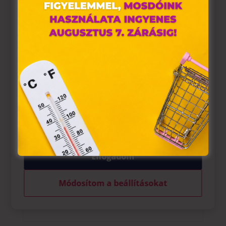
alkalmazunk. Ezek olyan fájlok, melyek információt tárolnak
webes böngészőjében. Ehhez az Ön hozzájárulása
szükséges.
A „sütiket" az elektronikus hírközlésről szóló 2003. évi C.
törvény, az elektronikus kereskedelmi szolgáltatások, az
információs társadalommal összefüggő szolgáltatások
egyes kérdéseiről szóló 2001. évi CVIII. törvény, valamint az
Európai Unió előírásainak megfelelően használjuk. Azon
weblapoknak, melyek az Európai Unió országain belül
működnek, a „sütik" használatához, és ezeknek a
felhasználó számítógépén vagy egyéb eszközén történő
tárolásához a felhasználók hozzájárulását kell kérniük.
Elfogadom
Módosítom a beállításokat