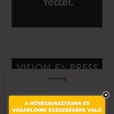
Ez az oldal sütiket használ
Weboldalunkon „cookie"-kat (továbbiakban „süti")