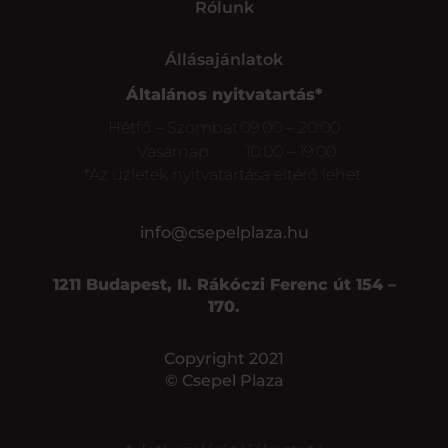
Rólunk
Állásajánlatok
Általános nyitvatartás*
Hétfő – Szombat
09:00 – 20:00
Vasárnap
10:00 – 19:00
*Az üzletek nyitvatartása eltérő lehet.
info@csepelplaza.hu
1211 Budapest, II. Rákóczi Ferenc út 154 –
170.
Copyright 2021
© Csepel Plaza