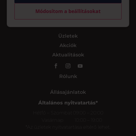
Módosítom a beállításokat
Üzletek
Akciók
Aktualitások
Rólunk
Állásajánlatok
Általános nyitvatartás*
Hétfő – Szombat
09:00 – 20:00
Vasárnap
10:00 – 19:00
*Az üzletek nyitvatartása eltérő lehet.