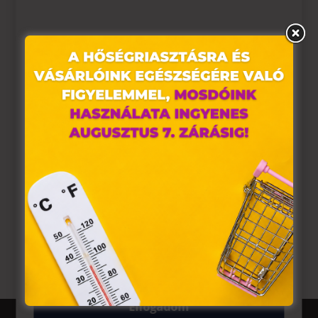
Ez az oldal sütiket használ
Weboldalunkon „cookie"-kat (továbbiakban „süti")
alkalmazunk. Ezek olyan fájlok, melyek információt tárolnak
webes böngészőjében. Ehhez az Ön hozzájárulása
szükséges.
A „sütiket" az elektronikus hírközlésről szóló 2003. évi C.
törvény, az elektronikus kereskedelmi szolgáltatások, az
információs társadalommal összefüggő szolgáltatások
egyes kérdéseiről szóló 2001. évi CVIII. törvény, valamint az
Európai Unió előírásainak megfelelően használjuk. Azon
összes üzlet
weblapoknak, melyek az Európai Unió országain belül
működnek, a „sütik" használatához, és ezeknek a
felhasználó számítógépén vagy egyéb eszközén történő
tárolásához a felhasználók hozzájárulását kell kérniük.
Elfogadom