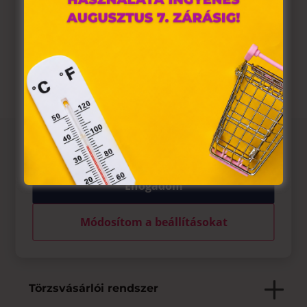
szükséges.

Nincs megadva
A „sütiket" az elektronikus hírközlésről szóló 2003. évi C.

Nincs megadva
törvény, az elektronikus kereskedelmi szolgáltatások, az
információs társadalommal összefüggő szolgáltatások
egyes kérdéseiről szóló 2001. évi CVIII. törvény, valamint az
Európai Unió előírásainak megfelelően használjuk. Azon
weblapoknak, melyek az Európai Unió országain belül
működnek, a „sütik" használatához, és ezeknek a
felhasználó számítógépén vagy egyéb eszközén történő
tárolásához a felhasználók hozzájárulását kell kérniük.
Az üzletről
Elfogadom
Elfogadott fizetési eszközök
Módosítom a beállításokat
Saját szolgáltatások
Törzsvásárlói rendszer