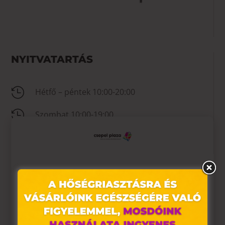
NYITVATARTÁS

Hétfő – péntek 10:00-20:00

Szombat 10:00-19:00

Vasárnap 10:00-18:00
Ez az oldal sütiket használ
KAPCSOLAT
Weboldalunkon „cookie"-kat (továbbiakban „süti")

Nincs megadva
alkalmazunk. Ezek olyan fájlok, melyek információt tárolnak
webes böngészőjében. Ehhez az Ön hozzájárulása