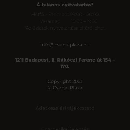
Általános nyitvatartás*
Hétfő – Szombat
09:00 – 20:00
Vasárnap
10:00 – 19:00
*Az üzletek nyitvatartása eltérő lehet.
info@csepelplaza.hu
1211 Budapest, II. Rákóczi Ferenc út 154 –
170.
Copyright 2021
© Csepel Plaza
Adatkezelési tájékoztató
Energetikai jelentés