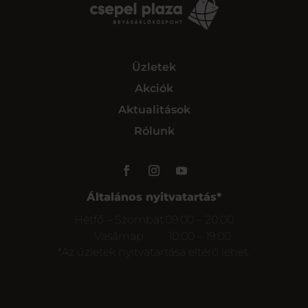
Üzletek
Akciók
Aktualitások
Rólunk
Általános nyitvatartás*
Hétfő – Szombat
09:00 – 20:00
Vasárnap
10:00 – 19:00
*Az üzletek nyitvatartása eltérő lehet.