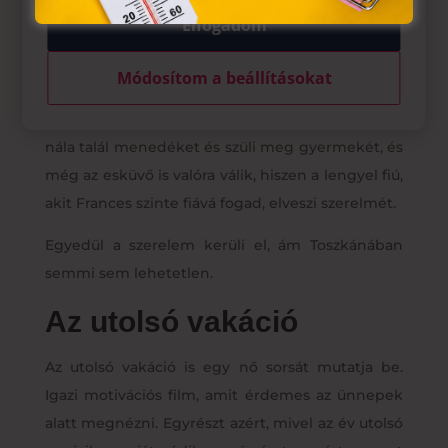
egy kicsit összetört szívén. Frances a felújítás
Elfogadom
alatt családot, barátokat, esküvőt kíván magának,
s a következő évben, miközben dolgoznak, furcsa
Módosítom a beállításokat
módon minden vágya teljesül. Kap barátokat,
kap családot, hiszen várandós barátnője végül
nála talál menedéket és szüli meg gyermekét, és
még az esküvő is valóra válik, hiszen a lengyel fiú,
akit Frances szinte fiává fogad, elveszi szerelmét.
Egyedül a szerelem kerüli el, ám Toszkánában
semmi sem lehetetlen.
Az utolsó vakáció
Az utolsó vakáció is egy nő sorsát mutatja be.
Igazi motivációs film, amit érdemes az ünnepek
alatt megnézni. Egyrészt azért, mivel az év utolsó