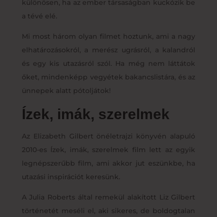
különösen, ha az ember társaságban kuckózik be
a tévé elé.
Mi most három olyan filmet hoztunk, ami a nagy
elhatározásokról, a merész ugrásról, a kalandról
és egy kis utazásról szól. Ha még nem láttátok
őket, mindenképp vegyétek bakancslistára, és az
ünnepek alatt pótoljátok!
Ízek, imák, szerelmek
Az Elizabeth Gilbert önéletrajzi könyvén alapuló
2010-es Ízek, imák, szerelmek film lett az egyik
legnépszerűbb film, ami akkor jut eszünkbe, ha
utazási inspirációt keresünk.
A Julia Roberts által remekül alakított Liz Gilbert
történetét meséli el, aki sikeres, de boldogtalan