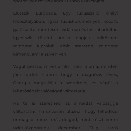
spórolt pénzét és elindul utolsó vakációjára.
Elutazik Európába. Egy luxusszálló királyi
lakosztályában, igazi luxuskörülmények között,
gátlásoktól mentesen, vidáman és felszabadultan
igyekszik tölteni utolsó napjait, miközben
mindent kipróbál, amit szeretne, mindent
kimond, ami a szívén van.
Végül persze, mivel a film nem dráma, minden
jóra fordul. Kiderül, hogy a diagnózis téves,
Georgia megtalálja a szerelmet, és végül a
lehetőségeit valósággá változtatja.
Ha te is szeretnéd az álmaidat valósággá
változtatni, ha szívesen utaznál, hogy felfedezd
önmagad, nincs más dolgod, mint részt venni
üzletközpontunk december 21-ig tartó