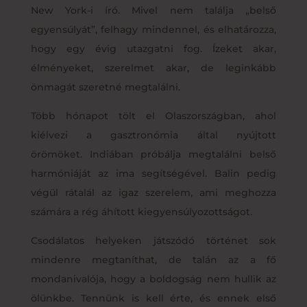
New York-i író. Mivel nem találja „belső
egyensúlyát”, felhagy mindennel, és elhatározza,
hogy egy évig utazgatni fog. Ízeket akar,
élményeket, szerelmet akar, de leginkább
önmagát szeretné megtalálni.
Több hónapot tölt el Olaszországban, ahol
kiélvezi a gasztronómia által nyújtott
örömöket. Indiában próbálja megtalálni belső
harmóniáját az ima segítségével. Balin pedig
végül rátalál az igaz szerelem, ami meghozza
számára a rég áhított kiegyensúlyozottságot.
Csodálatos helyeken játszódó történet sok
mindenre megtaníthat, de talán az a fő
mondanivalója, hogy a boldogság nem hullik az
ölünkbe. Tennünk is kell érte, és ennek első