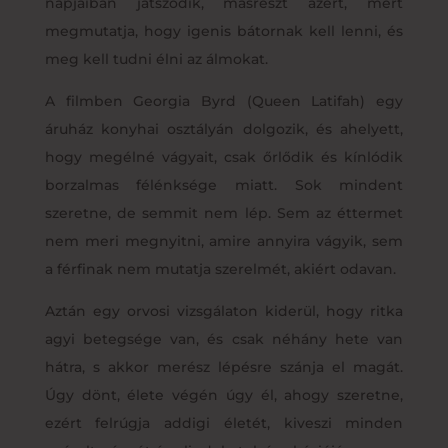
napjaiban játszódik, másrészt azért, mert
megmutatja, hogy igenis bátornak kell lenni, és
meg kell tudni élni az álmokat.
A filmben Georgia Byrd (Queen Latifah) egy
áruház konyhai osztályán dolgozik, és ahelyett,
hogy megélné vágyait, csak őrlődik és kínlódik
borzalmas félénksége miatt. Sok mindent
szeretne, de semmit nem lép. Sem az éttermet
nem meri megnyitni, amire annyira vágyik, sem
a férfinak nem mutatja szerelmét, akiért odavan.
Aztán egy orvosi vizsgálaton kiderül, hogy ritka
agyi betegsége van, és csak néhány hete van
hátra, s akkor merész lépésre szánja el magát.
Úgy dönt, élete végén úgy él, ahogy szeretne,
ezért felrúgja addigi életét, kiveszi minden