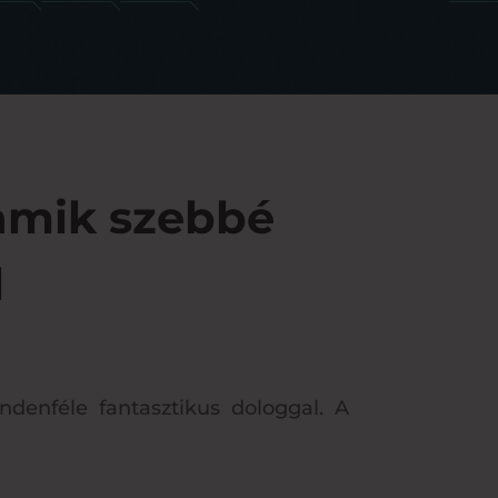
 amik szebbé
l
denféle fantasztikus dologgal. A