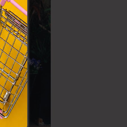
rvény,
 Azon
ütik"
egyéb
k.