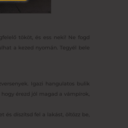
felelő tököt, és ess neki! Ne fogd
kulhat a kezed nyomán. Tegyél bele
versenyek. Igazi hangulatos bulik
g, hogy érezd jól magad a vámpírok,
és díszítsd fel a lakást, öltözz be,