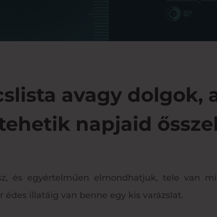
slista avagy dolgok,
tehetik napjaid őssze
sz, és egyértelműen elmondhatjuk, tele van min
r édes illatáig van benne egy kis varázslat.