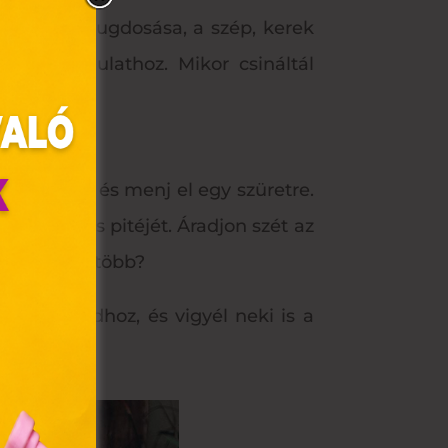
a levelek rugdosása, a szép, kerek
őszi hangulathoz. Mikor csináltál
z alkalmat és menj el egy szüretre.
mabb almás pitéjét. Áradjon szét az
zép naphoz több?
a szomszédhoz, és vigyél neki is a
olyan
az Ön
y, az
ommal