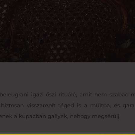
leugrani igazi őszi rituálé, amit nem szabad me
 biztosan visszarepít téged is a múltba, és gara
yenek a kupacban gallyak, nehogy megsérülj.