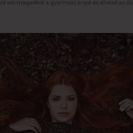
 hívd elő magadból a gyermeki éned és élvezd az ős