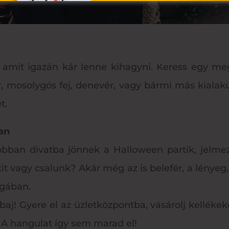
, amit igazán kár lenne kihagyni. Keress egy meg
r, mosolygós fej, denevér, vagy bármi más kiala
t.
an
ban divatba jönnek a Halloween partik, jelmez
kit vagy csalunk? Akár még az is belefér, a lénye
ágában.
aj! Gyere el az üzletközpontba, vásárolj kellékeket 
! A hangulat így sem marad el!