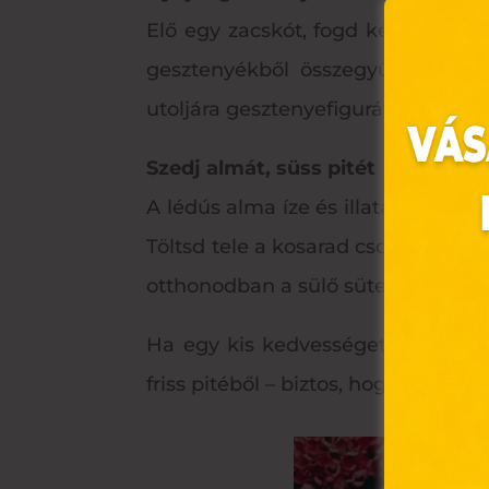
Elő egy zacskót, fogd kézen a gye
gesztenyékből összegyűjtött kupa
utoljára gesztenyefigurát? Ugye, ré
Szedj almát, süss pitét
A lédús alma íze és illata nem mar
Töltsd tele a kosarad csodás piros
Ez 
otthonodban a sülő sütemény illat
Ha egy kis kedvességet is szeretn
Webo
fájl
friss pitéből – biztos, hogy nagy ö
hozzá
A „s
elek