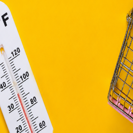
függő szolgáltatások egyes kérdéseiről szóló 2001. évi CVIII. tö
mint az Európai Unió előírásainak megfelelően használjuk.
apoknak, melyek az Európai Unió országain belül működnek, a „s
nálatához, és ezeknek a felhasználó számítógépén vagy 
zén történő tárolásához a felhasználók hozzájárulását kell kérniü
Elfogadom
Módosítom a beállításokat