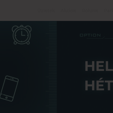
Üzletek
Akciók
Rólunk
Par
HE
HÉ