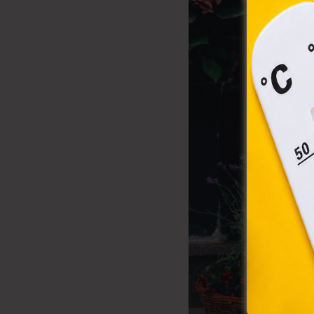
össze
vala
webl
hasz
eszkö