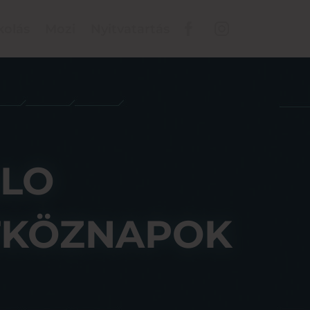
kolás
Mozi
Nyitvatartás
LLO
TKÖZNAPOK