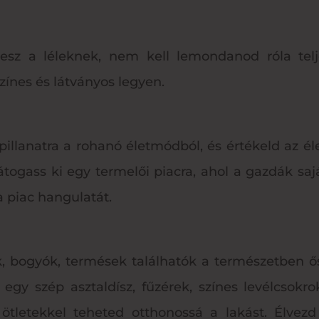
tesz a léleknek, nem kell lemondanod róla telj
zínes és látványos legyen.
 pillanatra a rohanó életmódból, és értékeld az éle
átogass ki egy termelői piacra, ahol a gazdák saj
i a piac hangulatát.
k, bogyók, termések találhatók a természetben ő
a, egy szép asztaldísz, fűzérek, színes levélcsok
tletekkel teheted otthonossá a lakást. Élvezd 