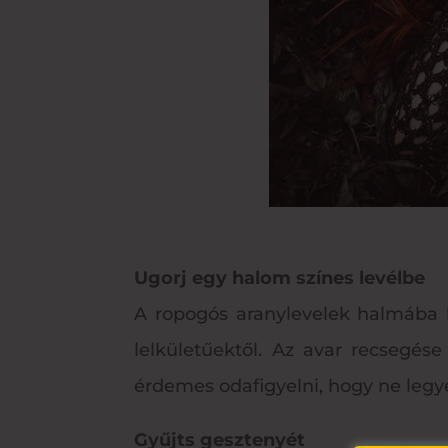
Ugorj egy halom színes levélbe
A ropogós aranylevelek halmába be
lelkületűektől. Az avar recsegése
érdemes odafigyelni, hogy ne leg
Gyűjts gesztenyét