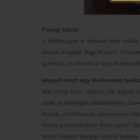
Faragj tököt
A tökfaragás is tipikus őszi móka
vissza magad, légy kreatív. Vámpí
gyertyát, és élvezd a fény édességé
Vegyél részt egy Halloween bulib
Bár még nem régóta, de egyre job
ezek, különleges díszletekkel. Cso
boszik, vérfarkasok, denevérek vil
Nincs a közeledben ilyen parti? Seb
aztán nevezz be egy online buliba