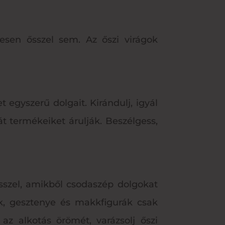
esen ősszel sem. Az őszi virágok
t egyszerű dolgait. Kirándulj, igyál
át termékeiket árulják. Beszélgess,
sszel, amikből csodaszép dolgokat
rok, gesztenye és makkfigurák csak
az alkotás örömét, varázsolj őszi