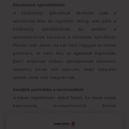
Készítsünk ajándéklistát
A karácsonyi ajándékok átvétele csak a
szórakozás fele. Az egyetlen dolog, ami jobb a
karácsony ajándékoknál, az, amikor a
szeretteinknek keressük a tökéletes ajándékot.
Persze csak akkor, ha ezt nem hagyjuk az utolsó
pillanatra, és nem lesz az egészből kapkodás.
Ezért érdemes időben ajándéklistát készíteni,
összeírni, kinek mit szánunk, majd kipipálni
azokat, amik már megvannak.
Szedjük pontokba a tennivalókat
A káosz legtöbbször abból fakad, ha össze vissza
kapkodunk, rendszertelenül. Ennek
megelőzésére érdemes listát készíteni a
tennivalókról, akár hetekkel előre. Díszítés,