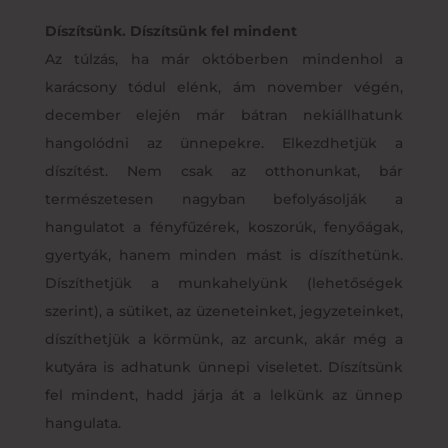
Díszítsünk. Díszítsünk fel mindent
Az túlzás, ha már októberben mindenhol a
karácsony tódul elénk, ám november végén,
december elején már bátran nekiállhatunk
hangolódni az ünnepekre. Elkezdhetjük a
díszítést. Nem csak az otthonunkat, bár
természetesen nagyban befolyásolják a
hangulatot a fényfűzérek, koszorúk, fenyőágak,
gyertyák, hanem minden mást is díszíthetünk.
Díszíthetjük a munkahelyünk (lehetőségek
szerint), a sütiket, az üzeneteinket, jegyzeteinket,
díszíthetjük a körmünk, az arcunk, akár még a
kutyára is adhatunk ünnepi viseletet. Díszítsünk
fel mindent, hadd járja át a lelkünk az ünnep
hangulata.