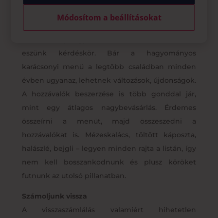
Módosítom a beállításokat
Tervezzük meg a menüt
A karácsony egyik sarkalatos kérdése a mit
eszünk kérdéskör. Bár a hagyományos
karácsonyi menü a legtöbb családban minden
évben ugyanaz, lehetnek változások, újdonságok.
A hozzávalók beszerzése is több gonddal jár,
mint egy átlagos nagybevásárlás. Érdemes
összeírni a menüt, majd összeszedni a
hozzávalókat is. Mézeskalács, töltött káposzta,
halászlé, bejgli – legyen minden rajta a listán, így
nem kell bosszankodnunk és plusz köröket
futnunk az utolsó pillanatban.
Számoljunk vissza
A visszaszámlálás valamiért hihetetlen