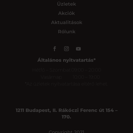
Üzletek
Akciók
Aktualitások
Rólunk
Általános nyitvatartás*
Hétfő – Szombat
09:00 – 20:00
Vasárnap
10:00 – 19:00
*Az üzletek nyitvatartása eltérő lehet.
1211 Budapest, II. Rákóczi Ferenc út 154 –
170.
Copyright 2021