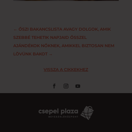
←
ŐSZI BAKANCSLISTA AVAGY DOLGOK, AMIK
SZEBBÉ TEHETIK NAPJAID ŐSSZEL
AJÁNDÉKOK NŐKNEK, AMIKKEL BIZTOSAN NEM
LÖVÜNK BAKOT
→
VISSZA A CIKKEKHEZ