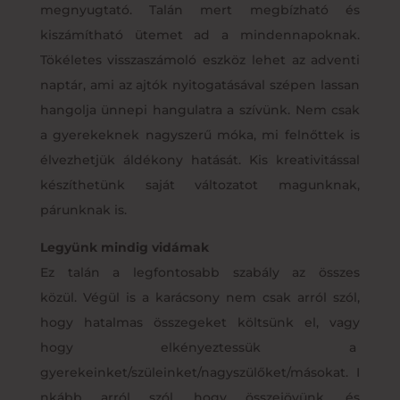
megnyugtató. Talán mert megbízható és
kiszámítható ütemet ad a mindennapoknak.
Tökéletes visszaszámoló eszköz lehet az adventi
naptár, ami az ajtók nyitogatásával szépen lassan
hangolja ünnepi hangulatra a szívünk. Nem csak
a gyerekeknek nagyszerű móka, mi felnőttek is
élvezhetjük áldékony hatását. Kis kreativitással
készíthetünk saját változatot magunknak,
párunknak is.
Legyünk mindig vidámak
Ez talán a legfontosabb szabály az összes
közül. Végül is a karácsony nem csak arról szól,
hogy hatalmas összegeket költsünk el, vagy
hogy elkényeztessük a
gyerekeinket/szüleinket/nagyszülőket/másokat. I
nkább arról szól, hogy összejövünk, és