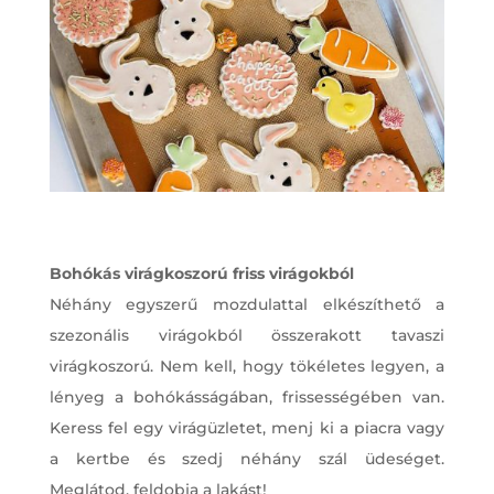
Bohókás virágkoszorú friss virágokból
Néhány egyszerű mozdulattal elkészíthető a
szezonális virágokból összerakott tavaszi
virágkoszorú. Nem kell, hogy tökéletes legyen, a
lényeg a bohókásságában, frissességében van.
Keress fel egy virágüzletet, menj ki a piacra vagy
a kertbe és szedj néhány szál üdeséget.
Meglátod, feldobja a lakást!