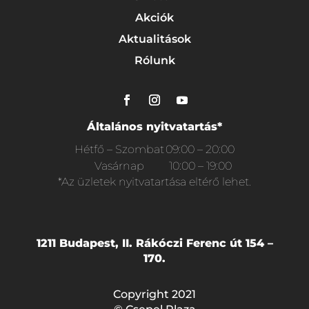
Akciók
Aktualitások
Rólunk
Általános nyitvatartás*
Hétfő – Szombat
09:00 – 20:00
Vasárnap
10:00 – 19:00
*Az üzletek nyitvatartása eltérő lehet.
1211 Budapest, II. Rákóczi Ferenc út 154 –
170.
Copyright 2021