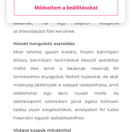
csillárral. A vágott virágok és a zöld növények
Módosítom a beállításokat
kedves és üde hangulatot kölcsönöznek a
lakásnak, ha egy alapról lelógatva
az étkezőasztal fölé kerülnek.
Húsvét hangulatú asztaldísz
Most lehetsz igazán kreatív, hiszen bármilyen
stílusú, bármilyen technikával készült asztaldísz
méltó éke lehet a lakásnak. Használj fel
természetes anyagokat, festett tojásokat, de akár
műanyag játéktojást is széppé varázsolhatsz, amit
odatehetsz egy apró nyuszi mellé. Az
üzletközpont üzleteiben járva egész biztosan
találsz olyan kiegészítőket, amelyeket fel tudsz
használni egyedi asztaldíszedhez.
Virágos kaspók mindenhol