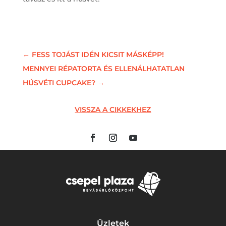
←
FESS TOJÁST IDÉN KICSIT MÁSKÉPP!
MENNYEI RÉPATORTA ÉS ELLENÁLHATATLAN
HÚSVÉTI CUPCAKE?
→
VISSZA A CIKKEKHEZ
Üzletek