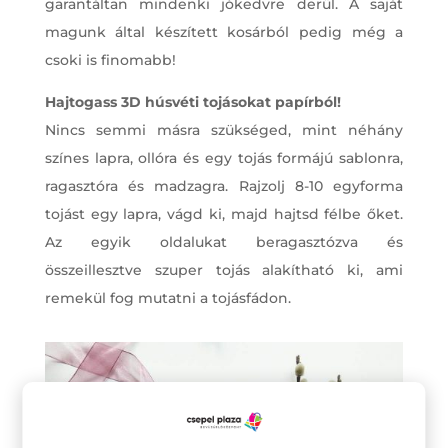
garantáltan mindenki jókedvre derül. A saját
magunk által készített kosárból pedig még a
csoki is finomabb!
Hajtogass 3D húsvéti tojásokat papírból!
Nincs semmi másra szükséged, mint néhány
színes lapra, ollóra és egy tojás formájú sablonra,
ragasztóra és madzagra. Rajzolj 8-10 egyforma
tojást egy lapra, vágd ki, majd hajtsd félbe őket.
Az egyik oldalukat beragasztózva és
összeillesztve szuper tojás alakítható ki, ami
remekül fog mutatni a tojásfádon.