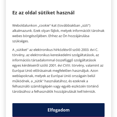
Ez az oldal sütiket használ
Weboldalunkon „cookie"-kat (továbbiakban „süti")
alkalmazunk. Ezek olyan fájlok, melyek információt tárolnak
webes böngészőjében. Ehhez az Ön hozzájárulása
szükséges.
A „sütiket" az elektronikus hírközlésről szóló 2003. évi C.
törvény, az elektronikus kereskedelmi szolgáltatások, az
információs társadalommal összefüggő szolgáltatások
egyes kérdéseiről szóló 2001. évi CVIII. törvény, valamint az
Európai Unió előírásainak megfelelően használjuk. Azon
weblapoknak, melyek az Európai Unió országain belül
működnek, a „sütik" használatához, és ezeknek a
felhasználó számítógépén vagy egyéb eszközén történő
tárolásához a felhasználók hozzájárulását kell kérniük.
Virágos virágcsillár, vagy függődísz
Tedd különlegessé húsvéti lakberendezésed
Elfogadom
ebben az évben egy friss virágokból készített