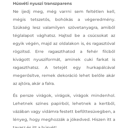
Húsvéti nyuszi transzparens
Ne ijedj meg, még varrni sem feltétlen kell,
mégis tetszetős, bohókás a végeredmény.
Szükség lesz valamilyen szövetanyagra, amiből
téglalapot vághatsz. Hajtsd be a csúcsokat az
egyik végén, majd az oldalakon is, és ragasztóval
rögzítsd. Erre ragaszthatod a fehér filcből
kivágott nyusziformát, aminek cuki farkat is
ragaszthatsz. A tetejét egy hurkapálcával
megerősítve, remek dekoráció lehet belőle akár
az ajtóra, akár a falra.
És persze virágok, virágok, virágok mindenhol.
Lehetnek színes papírból, lehetnek a kertből,
vázában vagy vidámra festett befőttesüvegben, a
lényeg, hogy meghozzák a jókedved. Hiszen itt a
tavasz és itt a húsvét!