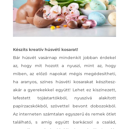
Készíts kreatív húsvéti kosarat!
Bár húsvét vasárnap mindenkit jobban érdekel
az, hogy mit hozott a nyuszi, mint az, hogy
miben, az előző napokat mégis megédesítheti,
ha aranyos, színes húsvéti kosarakat készítesz-
akár a gyerekekkel együtt! Lehet ez kiszínezett,
lefestett tojástartókból, nyuszivá alakított
papírzacskókból, szövettel bevont dobozokból.
Az interneten számtalan egyszerű és remek ötlet
található, s amíg együtt barkácsol a család,