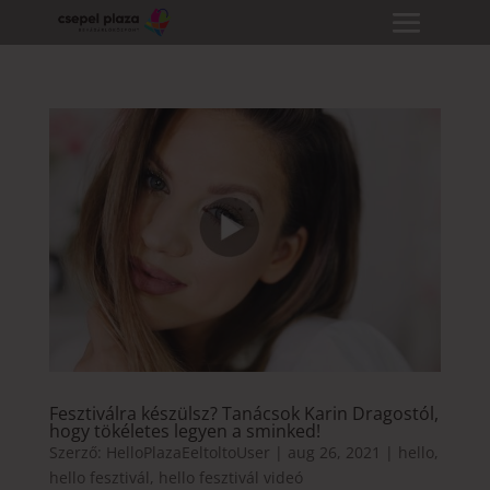
Fesztiválra készülsz? Tanácsok Karin Dragostól,
hogy tökéletes legyen a sminked!
Szerző:
HelloPlazaEeltoltoUser
|
aug 26, 2021
|
hello
,
hello fesztivál
,
hello fesztivál videó