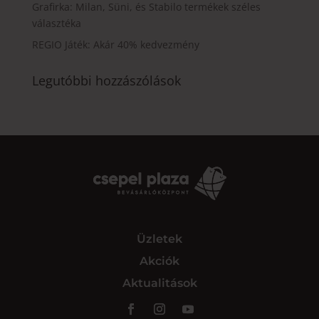
Grafirka: Milan, Süni, és Stabilo termékek széles
választéka
REGIO Játék: Akár 40% kedvezmény
Legutóbbi hozzászólások
Üzletek
Akciók
Aktualitások