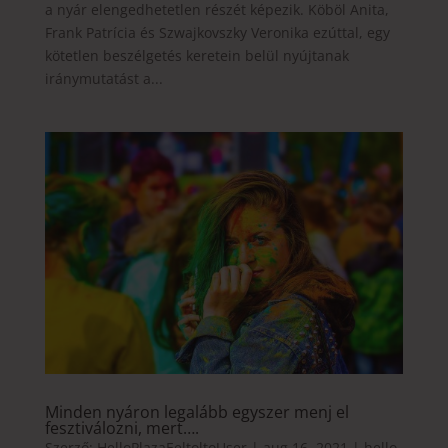
a nyár elengedhetetlen részét képezik. Köböl Anita,
Frank Patrícia és Szwajkovszky Veronika ezúttal, egy
kötetlen beszélgetés keretein belül nyújtanak
iránymutatást a...
Minden nyáron legalább egyszer menj el
fesztiválozni, mert….
Szerző:
HelloPlazaEeltoltoUser
|
aug 16, 2021
|
hello
,