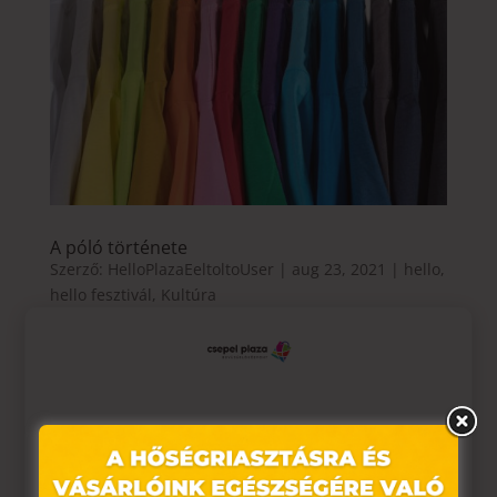
A póló története
Szerző:
HelloPlazaEeltoltoUser
|
aug 23, 2021
|
hello
,
hello fesztivál
,
Kultúra
A póló története A fesztiválok, de a mindennapjaink
egyik kedvenc viselete is a póló. Kitűrve, betűrve,
hosszú és bő vagy rövidebb, testre simuló, egyszínű
vagy mintás változatban hordjuk minden alkalomra,
Ez az oldal sütiket használ
hiszen kényelmes, könnyen variálható és változatos
viselet....
Weboldalunkon „cookie"-kat (továbbiakban „süti")