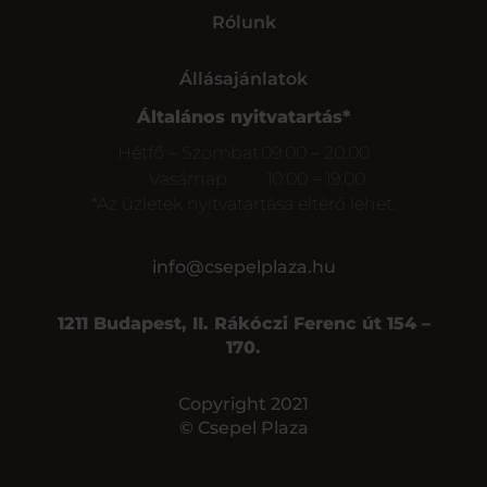
Rólunk
Állásajánlatok
Általános nyitvatartás*
Hétfő – Szombat
09:00 – 20:00
Vasárnap
10:00 – 19:00
*Az üzletek nyitvatartása eltérő lehet.
info@csepelplaza.hu
1211 Budapest, II. Rákóczi Ferenc út 154 –
170.
Copyright 2021
© Csepel Plaza