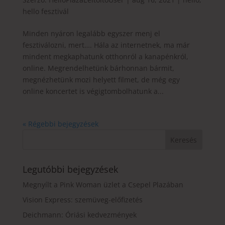
hello fesztivál
Minden nyáron legalább egyszer menj el
fesztiválozni, mert…. Hála az internetnek, ma már
mindent megkaphatunk otthonról a kanapénkról,
online. Megrendelhetünk bárhonnan bármit,
megnézhetünk mozi helyett filmet, de még egy
online koncertet is végigtombolhatunk a...
« Régebbi bejegyzések
Legutóbbi bejegyzések
Megnyílt a Pink Woman üzlet a Csepel Plazában
Vision Express: szemüveg-előfizetés
Deichmann: Óriási kedvezmények