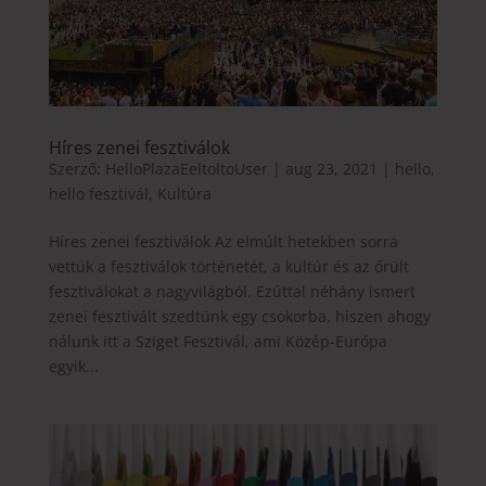
Híres zenei fesztiválok
Szerző:
HelloPlazaEeltoltoUser
|
aug 23, 2021
|
hello
,
hello fesztivál
,
Kultúra
Híres zenei fesztiválok Az elmúlt hetekben sorra
vettük a fesztiválok történetét, a kultúr és az őrült
fesztiválokat a nagyvilágból. Ezúttal néhány ismert
zenei fesztivált szedtünk egy csokorba, hiszen ahogy
nálunk itt a Sziget Fesztivál, ami Közép-Európa
egyik...