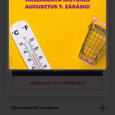
szükséges.

Nincs megadva
A „sütiket" az elektronikus hírközlésről szóló 2003. évi C.

Nincs megadva
törvény, az elektronikus kereskedelmi szolgáltatások, az
információs társadalommal összefüggő szolgáltatások
egyes kérdéseiről szóló 2001. évi CVIII. törvény, valamint az
Európai Unió előírásainak megfelelően használjuk. Azon
weblapoknak, melyek az Európai Unió országain belül
működnek, a „sütik" használatához, és ezeknek a
felhasználó számítógépén vagy egyéb eszközén történő
tárolásához a felhasználók hozzájárulását kell kérniük.
Az üzletről
Elfogadom
Elfogadott fizetési eszközök
Módosítom a beállításokat
Saját szolgáltatások
Törzsvásárlói rendszer