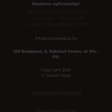
Általános nyitvatartás*
Hétfő – Szombat
09:00 – 20:00
Vasárnap
10:00 – 19:00
*Az üzletek nyitvatartása eltérő lehet.
info@csepelplaza.hu
1211 Budapest, II. Rákóczi Ferenc út 154 –
170.
Copyright 2021
© Csepel Plaza
Adatkezelési tájékoztató
Energetikai jelentés