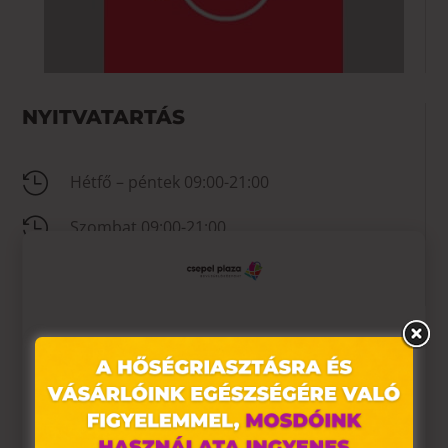
NYITVATARTÁS

Hétfő – péntek 09:00-21:00

Szombat 09:00-21:00

Vasárnap 09:00-20:00
Ez az oldal sütiket használ
KAPCSOLAT
Weboldalunkon „cookie"-kat (továbbiakban „süti")

Nincs megadva
alkalmazunk. Ezek olyan fájlok, melyek információt tárolnak
webes böngészőjében. Ehhez az Ön hozzájárulása