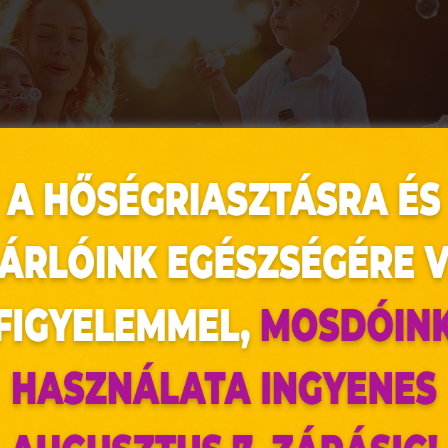
az oldal sütiket használ
ldalunkon „cookie"-kat (továbbiakban „süti") alkalmazunk. Ezek 