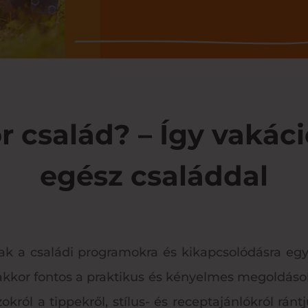
r család? – Így vakác
egész családdal
zak a családi programokra és kikapcsolódásra eg
akkor fontos a praktikus és kényelmes megoldáso
ról a tippekről, stílus- és receptajánlókról rántj