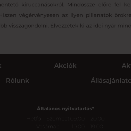
ntető kiruccanásokról. Mindössze előre fel kel
. Hiszen végérvényesen az ilyen pillanatok ör
b visszagondolni. Élvezzétek ki az idei nyár minde
k
Akciók
Ak
Rólunk
Állásajánlat
Általános nyitvatartás*
Hétfő – Szombat
09:00 – 20:00
Vasárnap
10:00 – 19:00