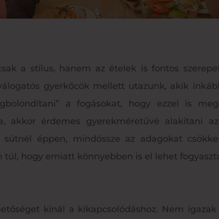
ak a stílus, hanem az ételek is fontos szerepe
 válogatós gyerkőcök mellett utazunk, akik inkáb
gbolondítani” a fogásokat, hogy ezzel is meg
a, akkor érdemes gyerekméretűvé alakítani az
t sütnél éppen, mindössze az adagokat csökke
n túl, hogy emiatt könnyebben is el lehet fogyaszt
ehetőséget kínál a kikapcsolódáshoz. Nem igaza