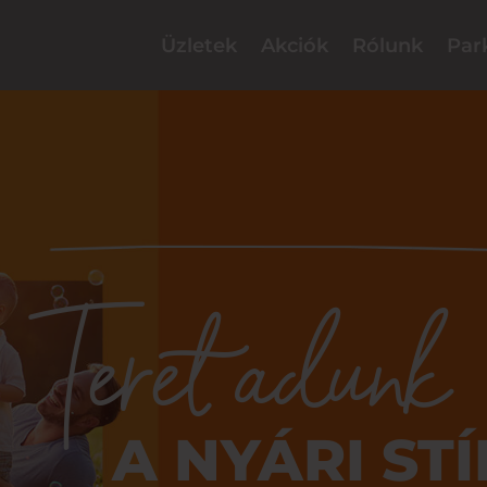
Üzletek
Akciók
Rólunk
Par
Teret adunk
A NYÁRI ST