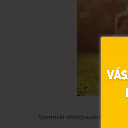
Ez 
Gyermeki elővigyázatosság
Webo