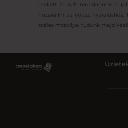
mellett le kell mondanunk a pihe
hozzáállni az egész nyaraláshoz
széles mosollyal tudunk majd későb
Üzlete