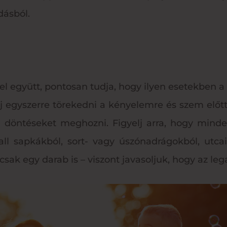
dásból.
cel együtt, pontosan tudja, hogy ilyen esetekben
 egyszerre törekedni a kényelemre és szem előtt 
 döntéseket meghozni. Figyelj arra, hogy minde
all sapkákból, sort- vagy úszónadrágokból, utcai
csak egy darab is – viszont javasoljuk, hogy az le