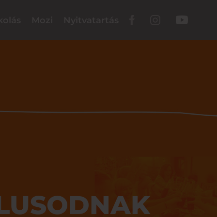
kolás
Mozi
Nyitvatartás
ÍLUSODNAK