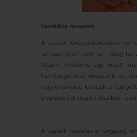
Családias receptek
A családi kikapcsolódásban nemcs
tervezni ilyen téren is – főleg ha
Viszont érdemes egy kicsit „me
hamburgereket készítünk az útr
hagyományos, klasszikus burger
elvarázsolják majd a kicsiket – azo
A családi nyaralás is rengeteg l