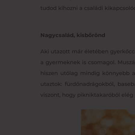
tudod kihozni a családi kikapcsoló
Nagycsalád, kisbőrönd
Aki utazott már életében gyerkőc
a gyermeknek is csomagol. Muszáj
hiszen utólag mindig könnyebb a
utaztok: fürdőnadrágokból, baseb
viszont, hogy pikniktakaróból elég 