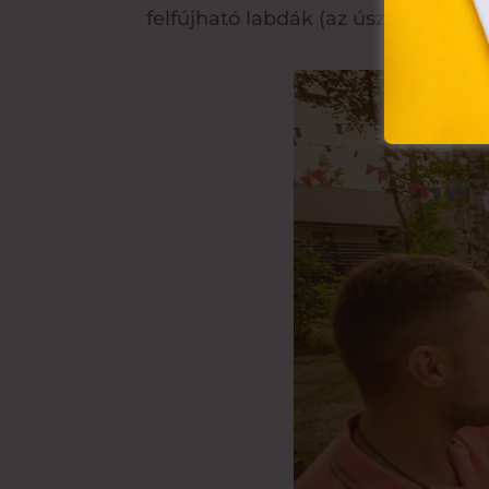
felfújható labdák (az úszógumikkal