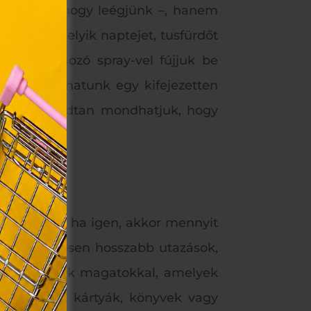
l, hogy nehogy leégjünk –, hanem
az Ön
 utána, melyik naptejet, tusfürdőt
y, az
nzitív napozó spray-vel fújjuk be
ommal
dig használhatunk egy kifejezetten
rvény,
 Azon
apcsán nyugodtan mondhatjuk, hogy
ütik"
egyéb
k.
tékokat, és ha igen, akkor mennyit
üket, különösen hosszabb utazások,
okat vigyetek magatokkal, amelyek
asjátékok, kártyák, könyvek vagy