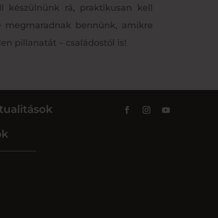
l készülnünk rá, praktikusan kell
ökre megmaradnak bennünk, amikre
n pillanatát – családostól is!
tualitások
ok