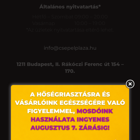
Általános nyitvatartás*
Hétfő – Szombat
09:00 – 20:00
Vasárnap
10:00 – 19:00
*Az üzletek nyitvatartása eltérő lehet.
info@csepelplaza.hu
1211 Budapest, II. Rákóczi Ferenc út 154 –
170.
Copyright 2021
© Csepel Plaza
Adatkezelési tájékoztató
Energetikai jelentés