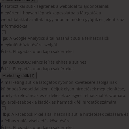
A statisztikai sütik segítenek a weboldal tulajdonosainak
megérteni, hogyan lépnek kapcsolatba a látogatók a
weboldalakkal azáltal, hogy anonim módon gyűjtik és jelentik az
információkat.
_ga:
A Google Analytics által használt süti a felhasználók
megkülönböztetésére szolgál.
Érték: Elfogadás után kap csak értéket
_ga_XXXXXXXX:
Nincs leírás ehhez a sütihez.
Érték: Elfogadás után kap csak értéket
Marketing sütik
(1)
A marketing sütik a látogatók nyomon követésére szolgálnak
különböző weboldalakon. Céljuk olyan hirdetések megjelenítése,
amelyek relevánsak és érdekesek az egyes felhasználók számára,
így értékesebbek a kiadók és harmadik fél hirdetők számára.
_fbp:
A Facebook Pixel által használt süti a hirdetések célzására és
a felhasználói viselkedés követésére.
Érték: Elfogadás után kap csak értéket