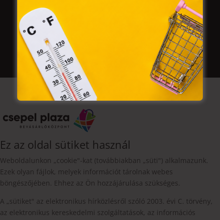
Felhasználási feltételek
Ez az oldal sütiket használ
Weboldalunkon „cookie"-kat (továbbiakban „süti") alkalmazunk.
Ezek olyan fájlok, melyek információt tárolnak webes
böngészőjében. Ehhez az Ön hozzájárulása szükséges.
A „sütiket" az elektronikus hírközlésről szóló 2003. évi C. törvény,
az elektronikus kereskedelmi szolgáltatások, az információs