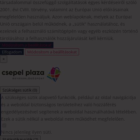
társadalommal összefüggő szolgáltatások egyes kérdéseiről szóló
2001. évi CVIII. törvény, valamint az Európai Unió előírásainak
megfelelően használjuk. Azon weblapoknak, melyek az Európai
Unió országain belül működnek, a „sütik" használatához, és
ezeknek a felhasználó számítógépén vagy egyéb eszközén történő
tárolásához a felhasználók hozzájárulását kell kérniük.
Módosítom a beállításokat
Elfogadom
Módosítom a beállításokat
×
Szükséges sütik
(0)
A szükséges sütik alapvető funkciók, például az oldal navigációja
és a weboldal biztonságos területeihez való hozzáférés
engedélyezésével segítenek a weboldal használhatóvá tételében.
Ezek a sütik nélkül a weboldal nem működhet megfelelően.
Nincs jelenleg ilyen süti.
Statisztikai sütik
(2)