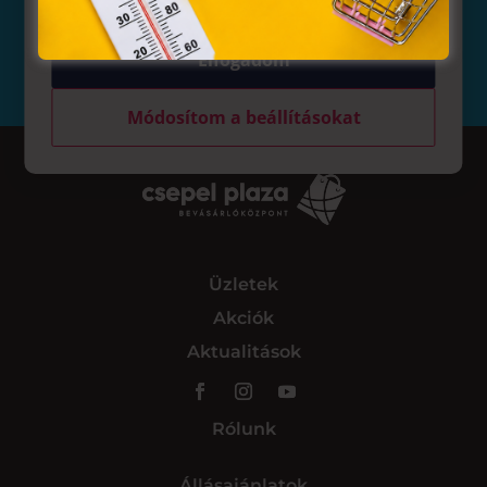
kapcsolatot a nyereményátvétel részleteveivel
kapcsolatban.
Elfogadom
Módosítom a beállításokat
Üzletek
Akciók
Aktualitások
Rólunk
Állásajánlatok