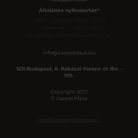
Általános nyitvatartás*
Hétfő – Szombat
09:00 – 20:00
Vasárnap
10:00 – 19:00
*Az üzletek nyitvatartása eltérő lehet.
info@csepelplaza.hu
1211 Budapest, II. Rákóczi Ferenc út 154 –
170.
Copyright 2021
© Csepel Plaza
Adatkezelési tájékoztató