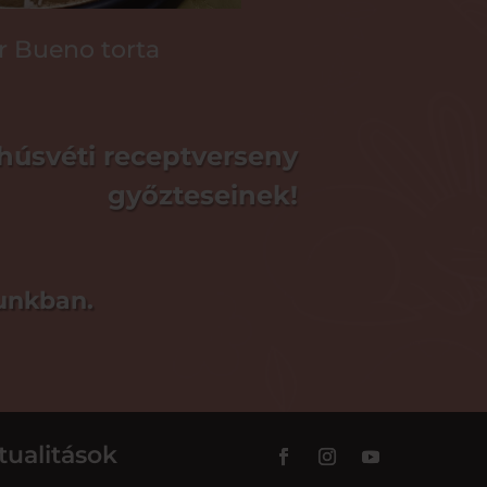
r Bueno torta
 húsvéti receptverseny
győzteseinek!
kunkban.
tualitások