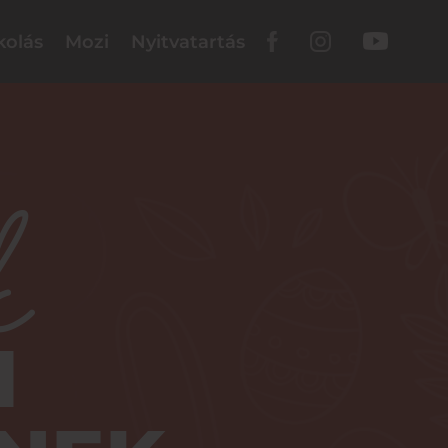
kolás
Mozi
Nyitvatartás
k
I