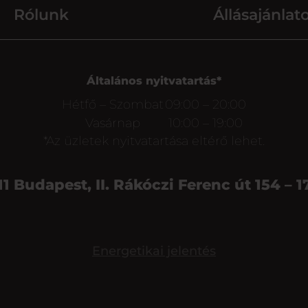
Rólunk
Állásajánlat
Általános nyitvatartás*
Hétfő – Szombat
09:00 – 20:00
Vasárnap
10:00 – 19:00
*Az üzletek nyitvatartása eltérő lehet.
11 Budapest, II. Rákóczi Ferenc út 154 – 1
Energetikai jelentés