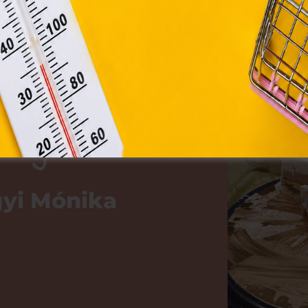
Módosítom a beállításokat
rienn
Az alapoktól
kig c.
 nyertese:
yi Mónika