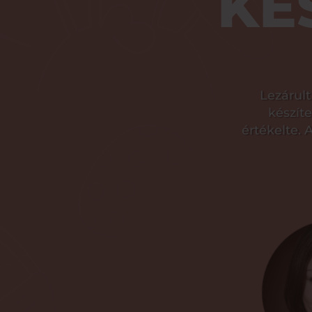
KÉ
Lezárult
készít
értékelte.