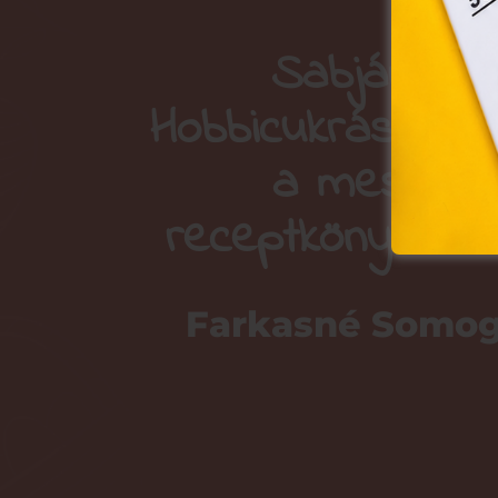
Sabján And
Hobbicukrászat: 
a mesterfo
receptkönyvének
Farkasné Somog