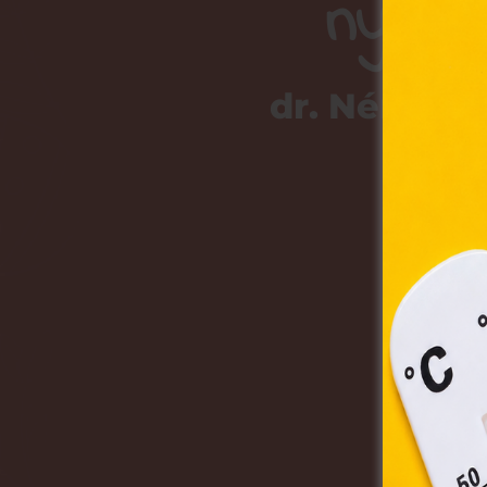
nyert
Ez 
dr. Németh
Webo
fájl
hozzá
A „s
elek
össze
vala
webl
hasz
eszkö