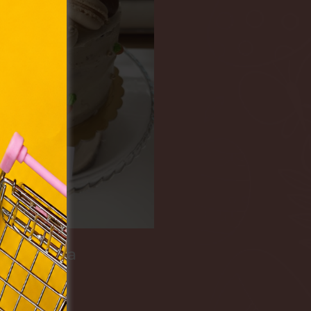
olyan
az Ön
y, az
ommal
rvény,
 Azon
ütik"
egyéb
k.
pás csoda