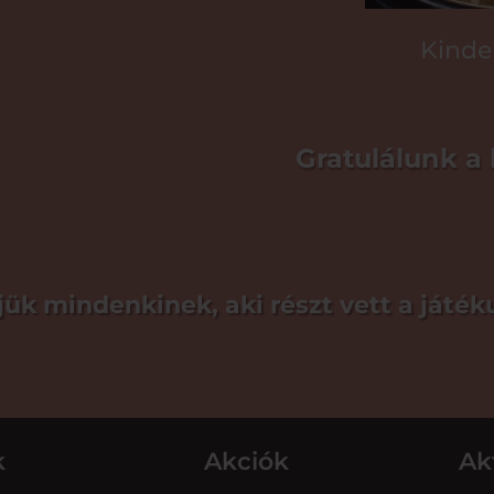
Kinde
Gratulálunk a
ük mindenkinek, aki részt vett a játé
k
Akciók
Ak