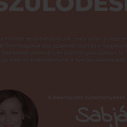
SZÜLŐDÉS
 a húsvéti receptversenyünk, mely során a résztve
ett finomságokat egy szakértői zsűri és a nagyközö
 A beérkezett sütemények közönségszavazáson is ré
így sikerült kiválasztanunk a nyertes alkotásokat.
A beérkezett süteményeket é
Sabjá