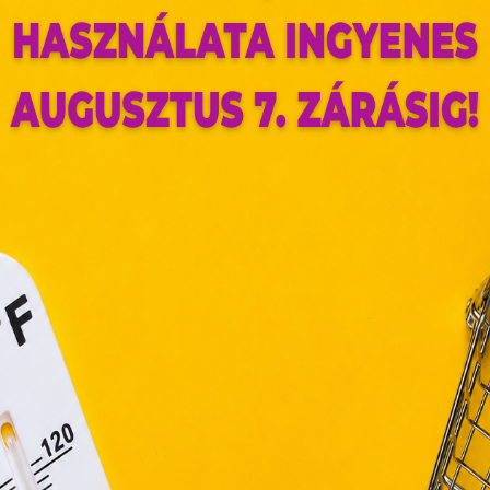
ese:
az oldal sütiket használ
 Dorottya
ldalunkon „cookie"-kat (továbbiakban „süti") alkalmazunk. Ezek 
ok, melyek információt tárolnak webes böngészőjében. Ehhez 
járulása szükséges.
ütiket" az elektronikus hírközlésről szóló 2003. évi C. törvén
tronikus kereskedelmi szolgáltatások, az információs társadal
függő szolgáltatások egyes kérdéseiről szóló 2001. évi CVIII. tö
mint az Európai Unió előírásainak megfelelően használjuk.
apoknak, melyek az Európai Unió országain belül működnek, a „s
nálatához, és ezeknek a felhasználó számítógépén vagy 
zén történő tárolásához a felhasználók hozzájárulását kell kérniü
Ré
Elfogadom