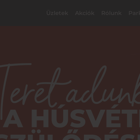
Üzletek
Akciók
Rólunk
Par
Teret adun
A HÚSVÉT