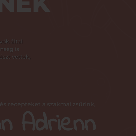
NEK
vők által
nség is
szt vettek,
s recepteket a szakmai zsűrink,
n Adrienn