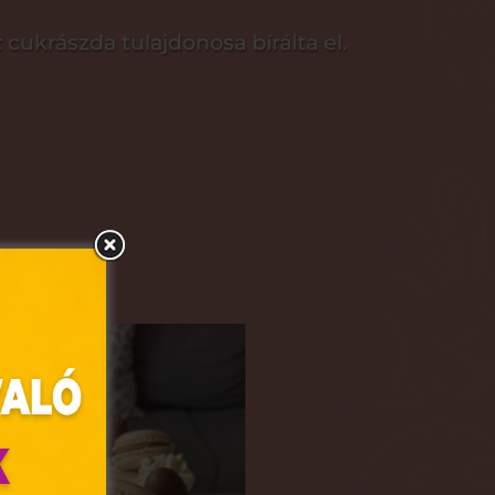
t
cukrászda tulajdonosa bírálta el.