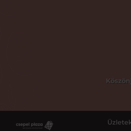
Köszönj
Üzlete