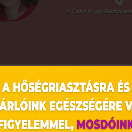
a
Cake to go Budapes
robotgép