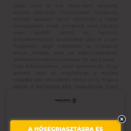
Több, mint 16 éve stylist-ként dolgozik,
először televíziós műsorokban dolgozott,
melyek keretein belül öltöztette a hazai
hírességeket, majd mindezek után néhány
évvel ezelőtt váltott és hasznos,
önbizalomnövelő tanácsokkal látja el a civil
hölgyeket. Segít megtalálni az önazonos
stílust, melyek azok az alapruhadarabok,
amiknek minden ruhatárban ott van a helye.
Friss édesanyaként, azzal szembesült, hogy
gondot okoz az anyukáknak a munka
világába való visszatérés, illetve az is, hogy a
testük a terhesség által megváltozik. Ezért
szolgáltatásait kibővítette, kifejezetten
anyukáknak szóló programmal;
öltözködésükkel és megjelenésükkel hogyan
nyerhetik vissza önbizalmukat.
Saját social média felületein is igyekszik
Ez az oldal sütiket használ
rendszeresen hasznos tanácsokkal ellátni