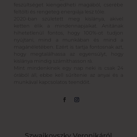
feszültséget kiengedheti magából, cserébe
feltölti és rengeteg energiája lesz tőle.
2020-ban született meg kislánya, akivel
ketten élik a mindennapjaikat. Anitának
hihetetlenül fontos, hogy 100%-ot tudjon
nyújtani, mind a munkában és mind a
magánéletében. Ezért is tartja fontosnak azt,
hogy megtalálhassa az egyensúlyt, hogy
kislánya mindig számíthasson rá.
Mint mindenkinek egy nap neki is csak 24
órából áll, ebbe kell sűrítenie az anyai és a
munkával kapcsolatos teendőit.
Szwajkovszky Veronikáról