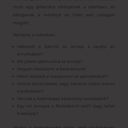
most egy pillanatra eltűnjenek a sötétben, és
elbújjanak a reményt és hitet adó csillagok
mögött.
Témáink a videóban:
Változott e bármit az ünnep a tavalyi év
árnyékában?
Mit jelent számunkra az ünnep?
Hogyan készülünk a Karácsonyra?
Mikor kezded el beszerezni az ajándékokat?
Online berendeled, vagy szeretsz utána menni
a boltokban?
Vannak e különleges karácsonyi szokásaink?
Egy nő ünnepe a főzőcskéről szól? Vagy lehet
másképp?
Jövőre a legfontosabb talán, amit kívánhatunk