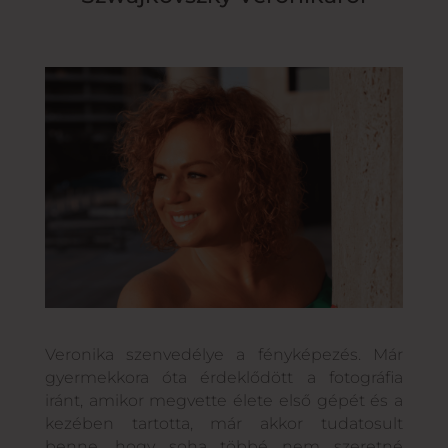
Veronika szenvedélye a fényképezés. Már
gyermekkora óta érdeklődött a fotográfia
iránt, amikor megvette élete első gépét és a
kezében tartotta, már akkor tudatosult
benne, hogy soha többé nem szeretné