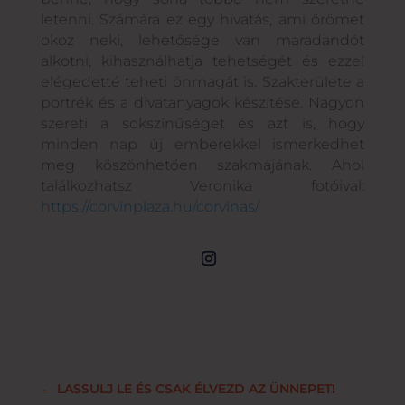
letenni. Számára ez egy hivatás, ami örömet
okoz neki, lehetősége van maradandót
alkotni, kihasználhatja tehetségét és ezzel
elégedetté teheti önmagát is. Szakterülete a
portrék és a divatanyagok készítése. Nagyon
szereti a sokszínűséget és azt is, hogy
minden nap új emberekkel ismerkedhet
meg köszönhetően szakmájának. Ahol
találkozhatsz Veronika fotóival:
https://corvinplaza.hu/corvinas/
←
LASSULJ LE ÉS CSAK ÉLVEZD AZ ÜNNEPET!