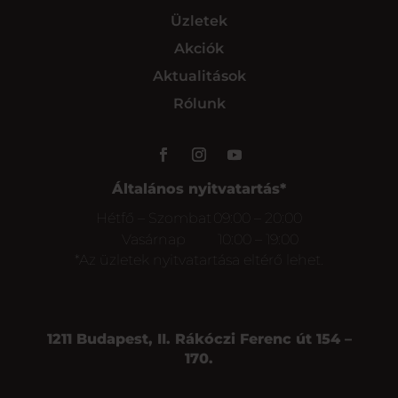
Üzletek
Akciók
Aktualitások
Rólunk
Általános nyitvatartás*
Hétfő – Szombat
09:00 – 20:00
Vasárnap
10:00 – 19:00
*Az üzletek nyitvatartása eltérő lehet.
1211 Budapest, II. Rákóczi Ferenc út 154 –
170.