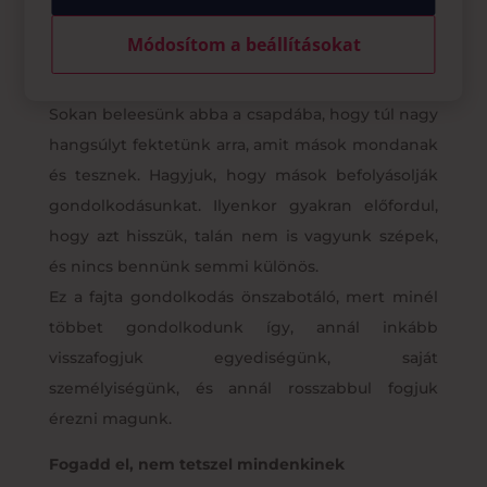
Módosítom a beállításokat
Ne tagadd meg a szépséged mások miatt
Sokan beleesünk abba a csapdába, hogy túl nagy
hangsúlyt fektetünk arra, amit mások mondanak
és tesznek. Hagyjuk, hogy mások befolyásolják
gondolkodásunkat. Ilyenkor gyakran előfordul,
hogy azt hisszük, talán nem is vagyunk szépek,
és nincs bennünk semmi különös.
Ez a fajta gondolkodás önszabotáló, mert minél
többet gondolkodunk így, annál inkább
visszafogjuk egyediségünk, saját
személyiségünk, és annál rosszabbul fogjuk
érezni magunk.
Fogadd el, nem tetszel mindenkinek