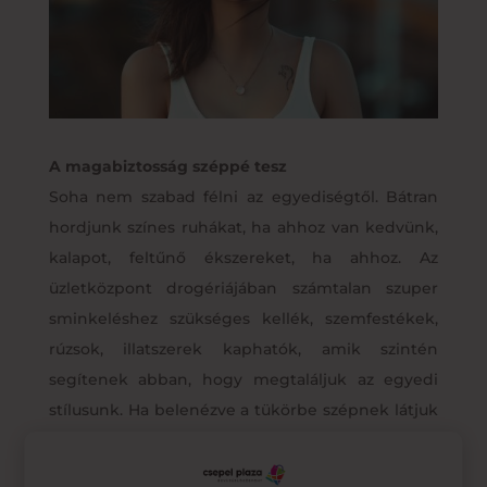
A magabiztosság széppé tesz
Soha nem szabad félni az egyediségtől. Bátran
hordjunk színes ruhákat, ha ahhoz van kedvünk,
kalapot, feltűnő ékszereket, ha ahhoz. Az
üzletközpont drogériájában számtalan szuper
sminkeléshez szükséges kellék, szemfestékek,
rúzsok, illatszerek kaphatók, amik szintén
segítenek abban, hogy megtaláljuk az egyedi
stílusunk. Ha belenézve a tükörbe szépnek látjuk
magunk, az önbizalmunk megnő. A magabiztos
emberek pedig mindig ragyognak.