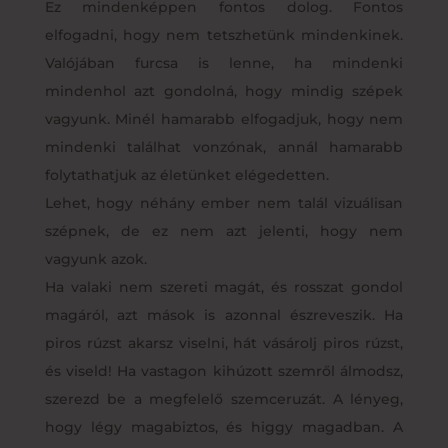
Ez mindenképpen fontos dolog. Fontos
elfogadni, hogy nem tetszhetünk mindenkinek.
Valójában furcsa is lenne, ha mindenki
mindenhol azt gondolná, hogy mindig szépek
vagyunk. Minél hamarabb elfogadjuk, hogy nem
mindenki találhat vonzónak, annál hamarabb
folytathatjuk az életünket elégedetten.
Lehet, hogy néhány ember nem talál vizuálisan
szépnek, de ez nem azt jelenti, hogy nem
vagyunk azok.
Ha valaki nem szereti magát, és rosszat gondol
magáról, azt mások is azonnal észreveszik. Ha
piros rúzst akarsz viselni, hát vásárolj piros rúzst,
és viseld! Ha vastagon kihúzott szemről álmodsz,
szerezd be a megfelelő szemceruzát. A lényeg,
hogy légy magabiztos, és higgy magadban. A