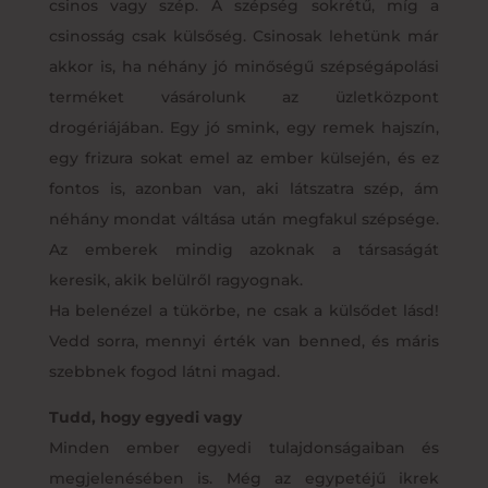
csinos vagy szép. A szépség sokrétű, míg a
csinosság csak külsőség. Csinosak lehetünk már
akkor is, ha néhány jó minőségű szépségápolási
terméket vásárolunk az üzletközpont
drogériájában. Egy jó smink, egy remek hajszín,
egy frizura sokat emel az ember külsején, és ez
fontos is, azonban van, aki látszatra szép, ám
néhány mondat váltása után megfakul szépsége.
Az emberek mindig azoknak a társaságát
keresik, akik belülről ragyognak.
Ha belenézel a tükörbe, ne csak a külsődet lásd!
Vedd sorra, mennyi érték van benned, és máris
szebbnek fogod látni magad.
Tudd, hogy egyedi vagy
Minden ember egyedi tulajdonságaiban és
megjelenésében is. Még az egypetéjű ikrek