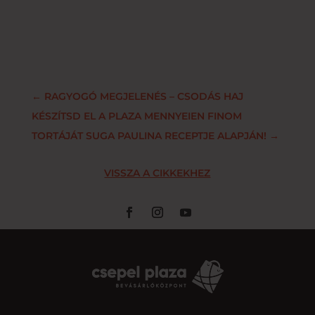
←
RAGYOGÓ MEGJELENÉS – CSODÁS HAJ
KÉSZÍTSD EL A PLAZA MENNYEIEN FINOM
TORTÁJÁT SUGA PAULINA RECEPTJE ALAPJÁN!
→
VISSZA A CIKKEKHEZ