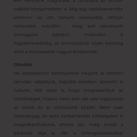
kell vennünk magunkat a tanulásra az otthon
csábító kényelmében is. Míg egy osztályterembe
elmenni és ott tanulni könnyebb, otthon
nehezebb nekiállni – meg kell tanulnunk
önmagunk bíztatni, motiválni. A
fegyelmezettség, az önmotiváció olyan készség
amit a munkaadók nagyra értékelnek.
Olcsóbb
Ha osztálytermi tanfolyamok helyett az otthoni
tanulást választjuk, legtöbb esetben spórolni is
tudunk. Már azzal is, hogy megtakarítjuk az
útiköltséget, hiszen nem kell ide-oda ingáznunk
az iskola és az otthonunk között. Nem csak
üzemanyag, de autó karbantartási költségeket is
megtakaríthatunk, ehhez jön még hozzá a
parkolás díja is. Aki a tömegközlekedést