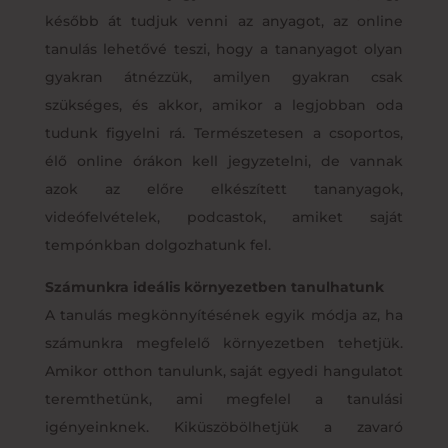
később át tudjuk venni az anyagot, az online
tanulás lehetővé teszi, hogy a tananyagot olyan
gyakran átnézzük, amilyen gyakran csak
szükséges, és akkor, amikor a legjobban oda
tudunk figyelni rá. Természetesen a csoportos,
élő online órákon kell jegyzetelni, de vannak
azok az előre elkészített tananyagok,
videófelvételek, podcastok, amiket saját
tempónkban dolgozhatunk fel.
Számunkra ideális környezetben tanulhatunk
A tanulás megkönnyítésének egyik módja az, ha
számunkra megfelelő környezetben tehetjük.
Amikor otthon tanulunk, saját egyedi hangulatot
teremthetünk, ami megfelel a tanulási
igényeinknek. Kiküszöbölhetjük a zavaró