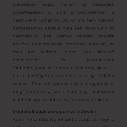
elérésében segít, hanem új készségek
elsajátításában is, amik a későbbiekben a
hasznunkra válhatnak. Az online tanulmányok
befejezéséhez például meg kell ismernünk és
használnunk kell számos digitális tanulási
eszközt, tartalomkezelő rendszert, appokat, és
meg kell tudnunk oldani egy alapvető
hibaelhárítást is. Megtanulunk
többedmagunkkal kommunikálni még akkor is,
ha a beszélgetőpartnereink a világ túlfelén
vannak. Emellett számos olyan programot is
megismerhetünk, amik hatékony eszközeink
lehetnek egy későbbi virtuális munkaterületen.
Megtanulhatjuk önmagunkat motiválni
Az online tanulás legnehezebb dolga az, hogy rá