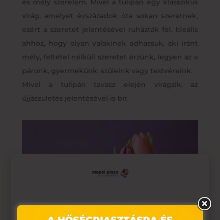
és mély szerelem. Mivel a tulipán egy klasszikus
virág, amelyet évszázadok óta sokan szeretnek,
ezért a szeretet jelentésével ruházták fel. Ideális
ahhoz, hogy olyan valakinek adhassuk, aki iránt
mély, feltétel nélküli szeretet érzünk, legyen az a
párunk, gyermekünk, szüleink vagy testvéreink.
Mivel a tulipán tavasz elején virágzik, az
újjászületés jelentésével is bír.
Ez az oldal sütiket használ