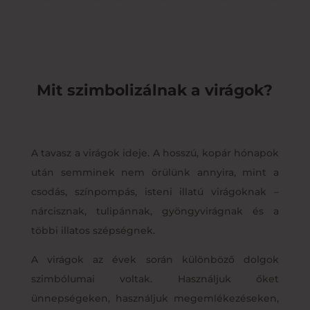
Mit szimbolizálnak a virágok?
A tavasz a virágok ideje. A hosszú, kopár hónapok
után semminek nem örülünk annyira, mint a
csodás, színpompás, isteni illatú virágoknak –
nárcisznak, tulipánnak, gyöngyvirágnak és a
többi illatos szépségnek.
A virágok az évek során különböző dolgok
szimbólumai voltak. Használjuk őket
ünnepségeken, használjuk megemlékezéseken,