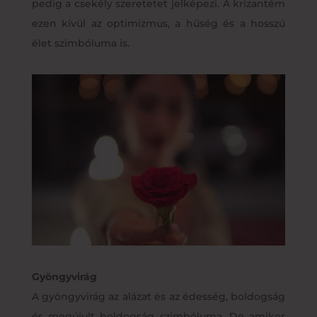
pedig a csekély szeretetet jelképezi. A krizantém
ezen kívül az optimizmus, a hűség és a hosszú
élet szimbóluma is.
Gyöngyvirág
A gyöngyvirág az alázat és az édesség, boldogság
és megújult boldogság szimbóluma. De amikor