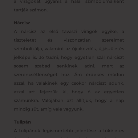
a virágokat ugyanis a halál szimbólumaiként
tartják számon.
Nárcisz
A nárcisz az első tavaszi virágok egyike, a
tiszteletet és viszonzatlan szerelmet
szimbolizálja, valamint az újrakezdés, újjászületés
jelképe is. Jó tudni, hogy egyetlen szál nárciszt
sosem szabad senkinek adni, mert az
szerencsétlenséget hoz. Ám érdekes módon
azzal, ha valakinek egy csokor nárciszt adunk,
azzal azt fejezzük ki, hogy ő az egyetlen
számunkra. Valójában azt állítjuk, hogy a nap
mindig süt, amíg vele vagyunk.
Tulipán
A tulipánok legismertebb jelentése a tökéletes