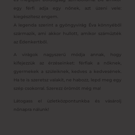
egy férfi adja egy nőnek, azt üzeni vele:
kiegészítesz engem.
A legenda szerint a gyöngyvirág Éva könnyéből
származik, ami akkor hullott, amikor száműzték
az Édenkertből.
A virágok nagyszerű módja annak, hogy
kifejezzük az érzéseinket: férfiak a nőknek,
gyermekek a szüleiknek, kedves a kedvesének.
Ha te is szeretsz valakit, ne habozz, lepd meg egy
szép csokorral. Szerezz örömöt még ma!
Látogass el üzletközpontunkba és vásárolj
nőnapra nálunk!