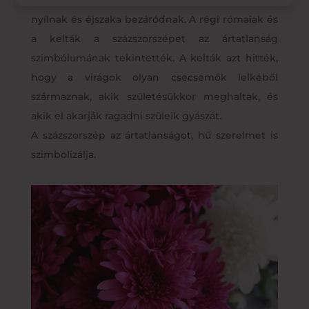
A bájos százszorszép kis fehér virágai nappal
nyílnak és éjszaka bezáródnak. A régi rómaiak és
a kelták a százszorszépet az ártatlanság
szimbólumának tekintették. A kelták azt hitték,
hogy a virágok olyan csecsemők lelkéből
származnak, akik születésükkor meghaltak, és
akik el akarják ragadni szüleik gyászát.
A százszorszép az ártatlanságot, hű szerelmet is
szimbolizálja.