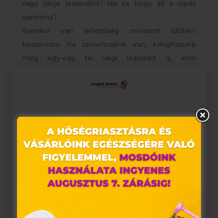
vagy ideje lecserélni? Na és hogy áll a cipős
szekrény?
Ilyenkor van lehetőség mindent időben
beszerezni. ha szerencsénk van, kifoghatunk
még egy-egy tél végi leárazást is, ahol
beszerezhetünk néhány szuper akciós darabot.
Voltál már az üzletközpontunkban? Remek
ajánlatokkal várunk, készülj velünk a tavaszra!
Ez az oldal sütiket használ
Weboldalunkon „cookie"-kat (továbbiakban „süti")
alkalmazunk. Ezek olyan fájlok, melyek információt tárolnak
webes böngészőjében. Ehhez az Ön hozzájárulása
szükséges.
A „sütiket" az elektronikus hírközlésről szóló 2003. évi C.
törvény, az elektronikus kereskedelmi szolgáltatások, az
információs társadalommal összefüggő szolgáltatások