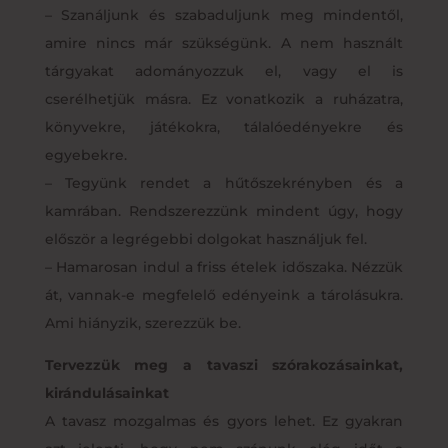
– Szanáljunk és szabaduljunk meg mindentől,
amire nincs már szükségünk. A nem használt
tárgyakat adományozzuk el, vagy el is
cserélhetjük másra. Ez vonatkozik a ruházatra,
könyvekre, játékokra, tálalóedényekre és
egyebekre.
– Tegyünk rendet a hűtőszekrényben és a
kamrában. Rendszerezzünk mindent úgy, hogy
először a legrégebbi dolgokat használjuk fel.
– Hamarosan indul a friss ételek időszaka. Nézzük
át, vannak-e megfelelő edényeink a tárolásukra.
Ami hiányzik, szerezzük be.
Tervezzük meg a tavaszi szórakozásainkat,
kirándulásainkat
A tavasz mozgalmas és gyors lehet. Ez gyakran