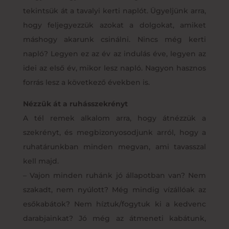
tekintsük át a tavalyi kerti naplót. Ügyeljünk arra,
hogy feljegyezzük azokat a dolgokat, amiket
máshogy akarunk csinálni. Nincs még kerti
napló? Legyen ez az év az indulás éve, legyen az
idei az első év, mikor lesz napló. Nagyon hasznos
forrás lesz a következő években is.
Nézzük át a ruhásszekrényt
A tél remek alkalom arra, hogy átnézzük a
szekrényt, és megbizonyosodjunk arról, hogy a
ruhatárunkban minden megvan, ami tavasszal
kell majd.
– Vajon minden ruhánk jó állapotban van? Nem
szakadt, nem nyúlott? Még mindig vízállóak az
esőkabátok? Nem híztuk/fogytuk ki a kedvenc
darabjainkat? Jó még az átmeneti kabátunk,