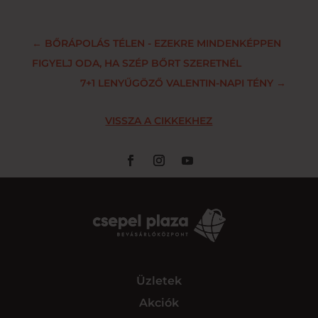
←
BŐRÁPOLÁS TÉLEN - EZEKRE MINDENKÉPPEN
FIGYELJ ODA, HA SZÉP BŐRT SZERETNÉL
7+1 LENYŰGÖZŐ VALENTIN-NAPI TÉNY
→
VISSZA A CIKKEKHEZ
Üzletek
Akciók