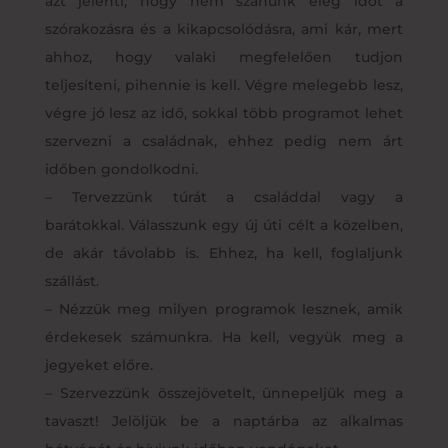
azt jelenti, hogy nem szánunk elég időt a
szórakozásra és a kikapcsolódásra, ami kár, mert
ahhoz, hogy valaki megfelelően tudjon
teljesíteni, pihennie is kell. Végre melegebb lesz,
végre jó lesz az idő, sokkal több programot lehet
szervezni a családnak, ehhez pedig nem árt
időben gondolkodni.
– Tervezzünk túrát a családdal vagy a
barátokkal. Válasszunk egy új úti célt a közelben,
de akár távolabb is. Ehhez, ha kell, foglaljunk
szállást.
– Nézzük meg milyen programok lesznek, amik
érdekesek számunkra. Ha kell, vegyük meg a
jegyeket előre.
– Szervezzünk összejövetelt, ünnepeljük meg a
tavaszt! Jelöljük be a naptárba az alkalmas