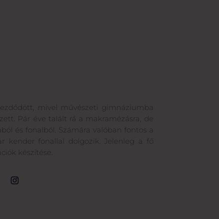
 kezdődött, mivel művészeti gimnáziumba
zett. Pár éve talált rá a makramézásra, de
ából és fonalból. Számára valóban fontos a
 kender fonallal dolgozik. Jelenleg a fő
ciók készítése.