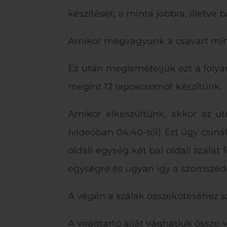
készítését, a minta jobbra, illetve b
Amikor megvagyunk a csavart mint
Ez után megismételjük ezt a folya
megint 12 laposcsomót készítünk.
Amikor elkészültünk, akkor az ut
(videóban 04:40-től) Ezt úgy csiná
oldali egység két bal oldali szálá
egységre és ugyan így a szomszédo
A végén a szálak összekötéséhez s
A virágtartó alját vághatjuk össze-