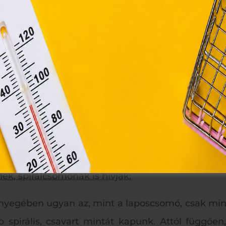
zdünk el dolgozni. Előszőr laposcsomókat fogunk ké
Elfogadom
két középső szálat vezérszálnak hívjuk. A két széls
Módosítom a beállításokat
l fölé helyezzük keresztben, majd a jobb oldali szál
zásával felhúzzuk a vezetőszálra. Ez eddig eg
llal kezdünk, és a bal oldalival hurkolunk. Így
indig ugyan olyan erősre húzzuk meg a csomók
 oldali csomózásnak felel meg.)
ek, spirálcsomónak is hívják:
lényegében ugyan az, mint a laposcsomó, csak mind
p spirális, csavart mintát kapunk. Attól függőe