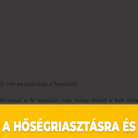
50 cm-es szálakat a fonalból.
ülhúzzuk a fa karikán úgy, hogy mind a két old
evezett wrap kötéssel fogjuk össze.