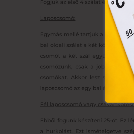
Fogjuk az első 4 szálat és azon ke
Laposcsomó:
Egymás mellé tartjuk a 4 szálat. A 
bal oldali szálat a két középső szá
csomót a két szál együttes meghú
csomózunk, csak a jobb oldali szá
csomókat. Akkor lesz szép, ha m
laposcsomó az egy bal és egy jobb
Fél laposcsomó vagy csavartkötésn
Ebből fogunk készíteni 25-öt. Ez 
a hurkolást. Ezt ismételgetve szé