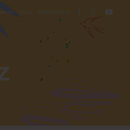
kolás
Mozi
Nyitvatartás
Z