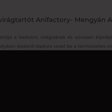
irágtartót Anifactory- Mengyán A
rtója a kedvenc virágodnak és szívesen kiprób
elyben lépésről lépésre vezet be a természetes vir