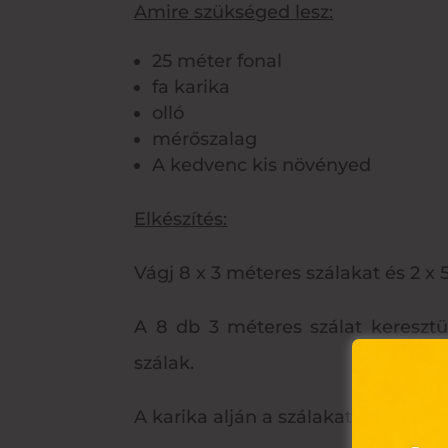
Amire szükséged lesz:
25 méter fonal
fa karika
olló
mérőszalag
A kedvenc kis növényed
Elkészítés:
Vágj 8 x 3 méteres szálakat és 2 x 
A 8 db 3 méteres szálat kereszt
szálak.
A karika alján a szálakat egy úgyn