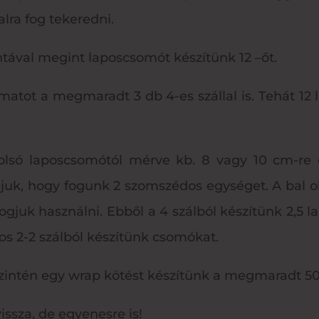
alra fog tekeredni.
ával megint laposcsomót készítünk 12 –őt.
matot a megmaradt 3 db 4-es szállal is. Tehát 12 
olsó laposcsomótól mérve kb. 8 vagy 10 cm-re ös
ljuk, hogy fogunk 2 szomszédos egységet. A bal ol
t fogjuk használni. Ebből a 4 szálból készítünk 2,5
s 2-2 szálból készítünk csomókat.
zintén egy wrap kötést készítünk a megmaradt 50
vissza, de egyenesre is!