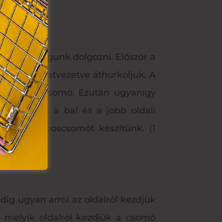
szíteni.
ő szállal fogunk dolgozni. Először a
at hátulról átvezetve áthurkoljuk. A
y fél laposcsomó. Ezután ugyanígy
 váltogatva a bal és a jobb oldali
at. 12 laposcsomót készítünk. (1
ig ugyan arról az oldalról kezdjük
n, melyik oldalról kezdjük a csomó