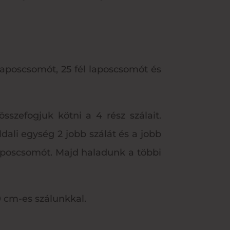
laposcsomót, 25 fél laposcsomót és
szefogjuk kötni a 4 rész szálait.
dali egység 2 jobb szálát és a jobb
 laposcsomót. Majd haladunk a többi
 cm-es szálunkkal.