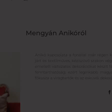
Mengyán Anikóról
Anikó kapcsolata a fonallal már régen
járt és textilműves, kéziszövő szakon vég
emellett változatos dekorációkat készít f
fenntarthatóság, ezért leginkább magyar
fókusza a virágtartók és az esküvői dekorá