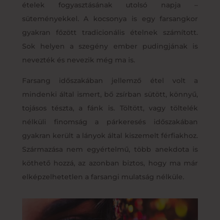
ételek fogyasztásának utolsó napja –
süteményekkel. A kocsonya is egy farsangkor
gyakran főzött tradicionális ételnek számított.
Sok helyen a szegény ember pudingjának is
nevezték és nevezik még ma is.
Farsang időszakában jellemző étel volt a
mindenki által ismert, bő zsírban sütött, könnyű,
tojásos tészta, a fánk is. Töltött, vagy töltelék
nélküli finomság a párkeresés időszakában
gyakran került a lányok által kiszemelt férfiakhoz.
Származása nem egyértelmű, több anekdota is
köthető hozzá, az azonban biztos, hogy ma már
elképzelhetetlen a farsangi mulatság nélküle.