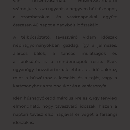
van húsvétvasárnap. Húsvétvasárnaptól
számoljuk vissza ugyanis a negyven hétköznapot,
a szombatokkal és vasárnapokkal együtt
összesen 46 napot a nagybőjt időszakáig.
A télbúcsúztató, tavaszváró vidám időszak
néphagyományokban gazdag, így a jelmezes,
álarcos bálok, a táncos mulatságok és
a fánksütés is a mindennapok része. Ezek
ugyanúgy hozzátartoznak ehhez az időszakhoz,
mint a húsvéthoz a locsolás és a tojás, vagy a
karácsonyhoz a szaloncukor és a karácsonyfa.
Idén húshagyókedd március 1-re esik, így tényleg
elmondható, hogy tavaszváró időszak, hiszen a
naptári tavasz első napjával ér véget a farsangi
időszak is.