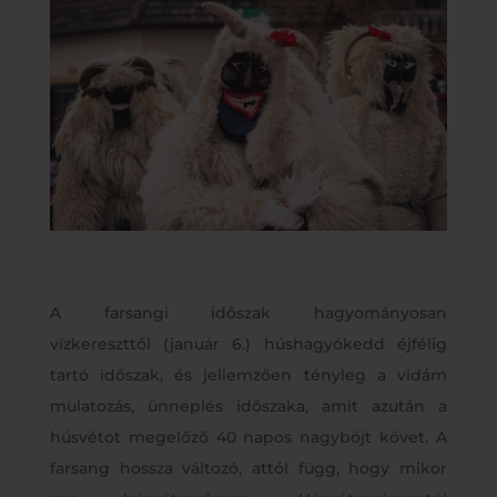
A farsangi időszak hagyományosan
vízkereszttől (január 6.) húshagyókedd éjfélig
tartó időszak, és jellemzően tényleg a vidám
mulatozás, ünneplés időszaka, amit azután a
húsvétot megelőző 40 napos nagyböjt követ. A
farsang hossza változó, attól függ, hogy mikor