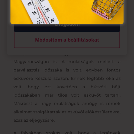
tárolásához a felhasználók hozzájárulását kell kérniük.
Elfogadom
A farsang nem egyházi ünnep, mint a húsvét, de
szorosan kapcsolódik az ünnepkörhöz. Farsangi
Módosítom a beállításokat
mulatságot már a középkorban is tartottak
Európa-szerte, így természetesen
Magyarországon is. A mulatságok mellett a
párválasztás időszaka is volt, egyben fontos
esküvőre készülő szezon. Ennek legfőbb oka az
volt, hogy ezt követően a húsvéti böjt
időszakában már tilos volt esküvőt tartani.
Másrészt a nagy mulatságok amúgy is remek
alkalmat szolgáltattak az esküvői előkészületekre,
azaz az eljegyzésre.
A falvakban szokás volt, hogy a legények