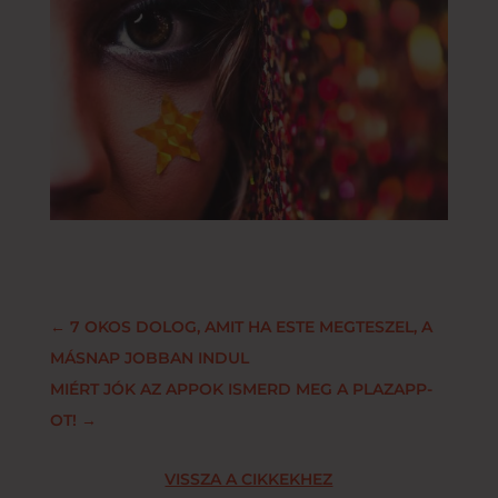
←
7 OKOS DOLOG, AMIT HA ESTE MEGTESZEL, A
MÁSNAP JOBBAN INDUL
MIÉRT JÓK AZ APPOK ISMERD MEG A PLAZAPP-
OT!
→
VISSZA A CIKKEKHEZ