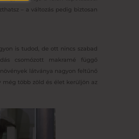
hatsz – a változás pedig biztosan
yon is tudod, de ott nincs szabad
csodás csomózott makramé függő
ó növények látványa nagyon feltűnő
y még több zöld és élet kerüljön az