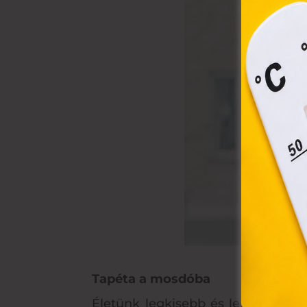
össze
vala
webl
hasz
eszkö
Tapéta a mosdóba
Életünk legkisebb és legfontosab