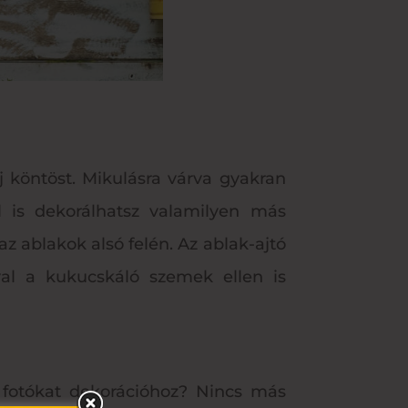
új köntöst. Mikulásra várva gyakran
al is dekorálhatsz valamilyen más
z ablakok alsó felén. Az ablak-ajtó
val a kukucskáló szemek ellen is
t fotókat dekorációhoz? Nincs más