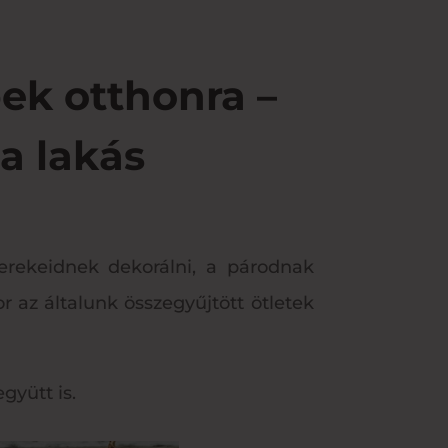
pek otthonra –
 a lakás
erekeidnek dekorálni, a párodnak
r az általunk összegyűjtött ötletek
gyütt is.