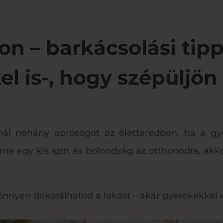
on – barkácsolási tip
el is-, hogy szépüljön
anál néhány apróságot az életteredben, ha a gy
ne egy kis szín és bolondság az otthonodra, akko
nnyen dekorálhatod a lakást – akár gyerekekkel e