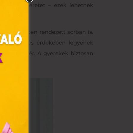
éhány képkeretet – ezek lehetnek
hetnek szépen rendezett sorban is.
b megjelenés érdekében legyenek
fekete-fehér. A gyerekek biztosan
olyan
az Ön
y, az
ommal