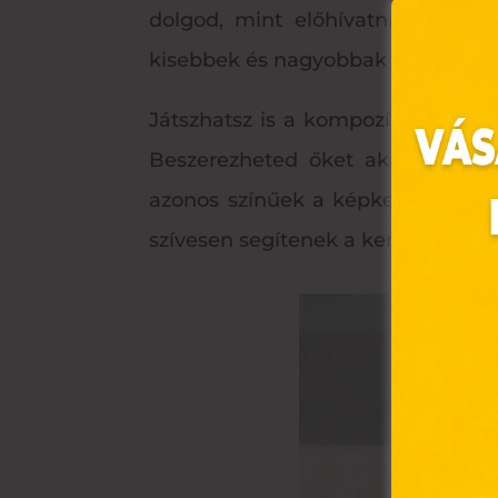
dolgod, mint előhívatni néhány 
kisebbek és nagyobbak – és indulh
Játszhatsz is a kompozícióval. Le
Beszerezheted őket akár az üzl
azonos színűek a képkeretek, és 
szívesen segítenek a keretezésbe
Ez 
Webo
fájl
hozzá
A „s
elek