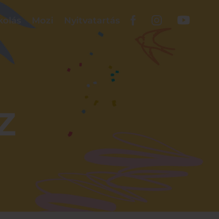
kolás
Mozi
Nyitvatartás
Z