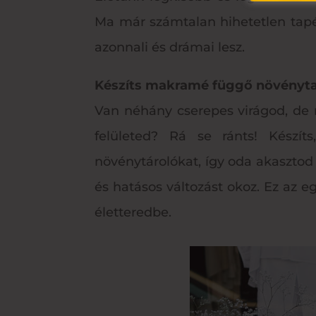
Ma már számtalan hihetetlen tapé
azonnali és drámai lesz.
Készíts makramé függő növényta
Van néhány cserepes virágod, de 
felületed? Rá se ránts! Készí
növénytárolókat, így oda akasztod
és hatásos változást okoz. Ez az e
életteredbe.