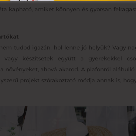
ta kapható, amiket könnyen és gyorsan felragaszt
rtókat
nem tudod igazán, hol lenne jó helyük? Vagy nag
ts, vagy készítsetek együtt a gyerekekkel 
 a növényeket, ahová akarod. A plafonról aláhull
gyszerű projekt szórakoztató módja annak is, hog