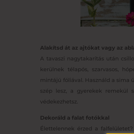
Alakítsd át az ajtókat vagy az abl
A tavaszi nagytakarítás után csill
kerülnek télapós, szarvasos, hóp
mintájú fóliával. Használd a sima 
szép lesz, a gyerekek remekül s
védekezhetsz.
Dekoráld a falat fotókkal
Élettelennek érzed a falfelülete