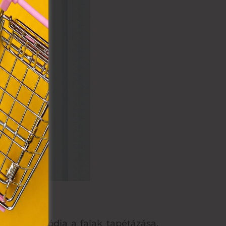
rvény,
 Azon
ütik"
egyéb
k.
k egyik módja a falak tapétázása.