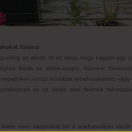
akokat fóliával
og-villog az ablak, itt az ideje, hogy kapjon egy 
elyhes fóliák az ablaküvegre. Ilyenkor tavassz
üvegajtókon vonzó mintázat létrehozásához, vagy a
zórakoznak és az ablak alsó felének takarásá
t? Miért nem használod fel a telefonodban tárol