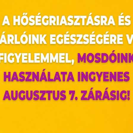
fotót – akár fekete-fehérben is – vásárolnod n
at a keretezés.
hetnek a képek okosan össze vissza szórva, de le
etközpont lakberendezési üzletében. Az okosab
az összes fénykép legyen vagy színes vagy mind 
n, s közben a szép emlékek is megelevenednek.
az oldal sütiket használ
ldalunkon „cookie"-kat (továbbiakban „süti") alkalmazunk. Ezek 
ok, melyek információt tárolnak webes böngészőjében. Ehhez 
járulása szükséges.
ütiket" az elektronikus hírközlésről szóló 2003. évi C. törvén
tronikus kereskedelmi szolgáltatások, az információs társadal