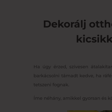
Dekorálj otth
kicsikk
Ha úgy érzed, szívesen átalakít
barkácsolni támadt kedve, ha ráfér
tetszeni fognak.
Íme néhány, amikkel gyorsan és kö