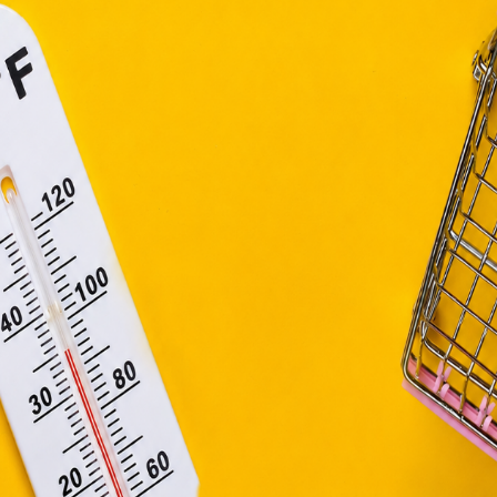
függő szolgáltatások egyes kérdéseiről szóló 2001. évi CVIII. tö
mint az Európai Unió előírásainak megfelelően használjuk.
apoknak, melyek az Európai Unió országain belül működnek, a „s
nálatához, és ezeknek a felhasználó számítógépén vagy 
zén történő tárolásához a felhasználók hozzájárulását kell kérniü
Elfogadom
Módosítom a beállításokat
b helyisége többnyire fehér. A szín hozzáadásána