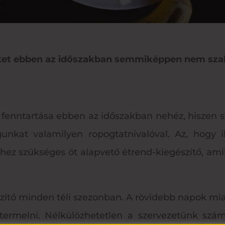
ket ebben az időszakban semmiképpen nem szab
 fenntartása ebben az időszakban nehéz, hiszen
nkat valamilyen ropogtatnivalóval. Az, hogy i
hez szükséges öt alapvető étrend-kiegészítő, am
zítő minden téli szezonban. A rövidebb napok mia
termelni. Nélkülözhetetlen a szervezetünk szá