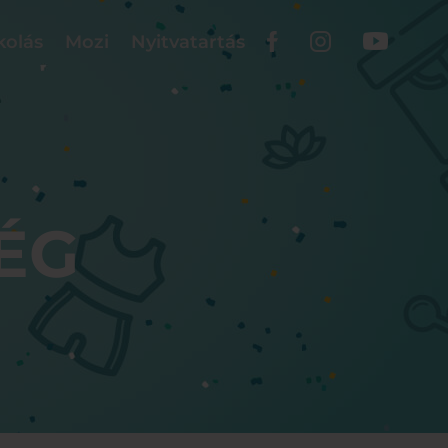
kolás
Mozi
Nyitvatartás
ÉG