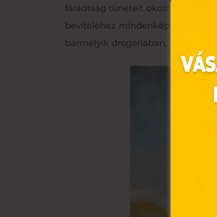
fáradtság tüneteit okozhatja. Bár 
beviteléhez mindenképpen szüksé
bármelyik drogériában, patikában
Ez 
Webo
fájl
hozzá
A „s
elek