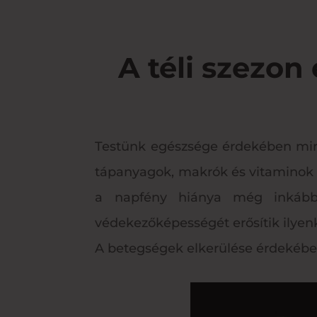
A téli szezon
Testünk egészsége érdekében mind
tápanyagok, makrók és vitaminok be
a napfény hiánya még inkább 
védekezőképességét erősítik ilyen
A betegségek elkerülése érdekében