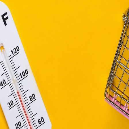
függő szolgáltatások egyes kérdéseiről szóló 2001. évi CVIII. tö
mint az Európai Unió előírásainak megfelelően használjuk.
apoknak, melyek az Európai Unió országain belül működnek, a „s
nálatához, és ezeknek a felhasználó számítógépén vagy 
zén történő tárolásához a felhasználók hozzájárulását kell kérniü
Elfogadom
Módosítom a beállításokat
tölt be az emberi szervezetben. Számtalan front
fázás tüneteinek súlyosságát és lerövidíti a bet
itele különösen fontos télen.
m termeli, mint a D-vitamint, és nem is tár