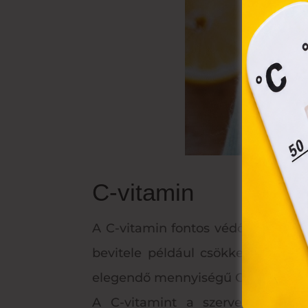
össze
vala
webl
hasz
eszkö
C-vitamin
A C-vitamin fontos védőszerepet 
bevitele például csökkenti a meg
elegendő mennyiségű C-vitamin bev
A C-vitamint a szervezetünk ne