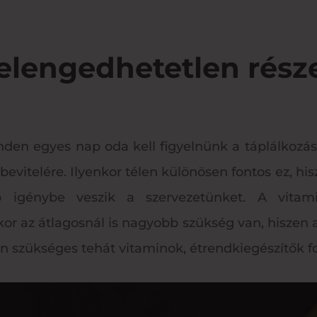
 elengedhetetlen rész
en egyes nap oda kell figyelnünk a táplálkozás
vitelére. Ilyenkor télen különösen fontos ez, hisze
igénybe veszik a szervezetünket. A vitami
kor az átlagosnál is nagyobb szükség van, hiszen 
 szükséges tehát vitaminok, étrendkiegészítők f