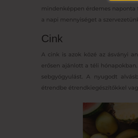
mindenképpen érdemes naponta fog
a napi mennyiséget a szervezetünk
Cink
A cink is azok közé az ásványi a
erősen ajánlott a téli hónapokba
sebgyógyulást. A nyugodt alvás
étrendbe étrendkiegészítőkkel vagy