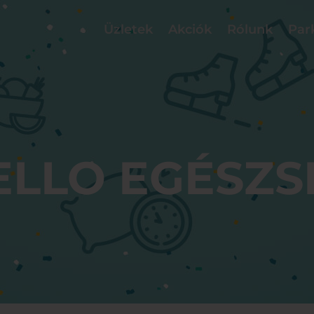
Üzletek
Akciók
Rólunk
Par
ELLO EGÉSZS