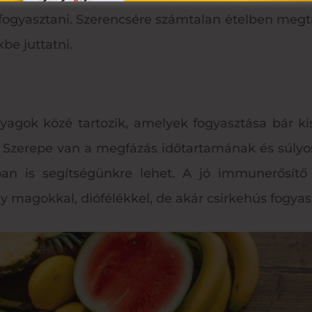
yasztani. Szerencsére számtalan ételben megta
be juttatni.
nyagok közé tartozik, amelyek fogyasztása bár 
n. Szerepe van a megfázás időtartamának és súlyo
ban is segítségünkre lehet. A jó immunerősítő
 magokkal, diófélékkel, de akár csirkehús fogyasz