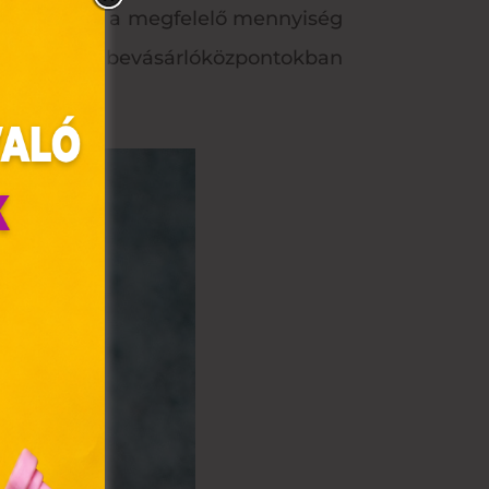
 a szervezet, a megfelelő mennyiség
gtalálod a bevásárlóközpontokban
olyan
az Ön
y, az
ommal