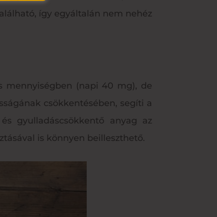
lálható, így egyáltalán nem nehéz
kis mennyiségben (napi 40 mg), de
sságának csökkentésében, segíti a
 és gyulladáscsökkentő anyag az
tásával is könnyen beilleszthető.