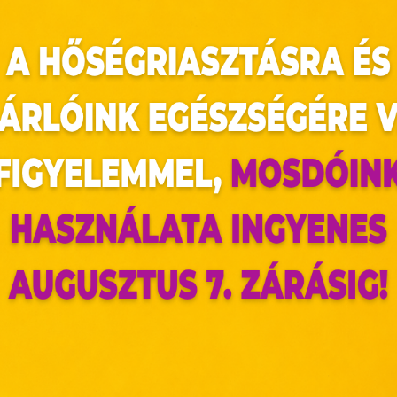
valamennyi D-vitamint az ételekből is pótolni tud
ges az étrendkiegészítők használata, ezeket me
 vagy herbáriában.
az oldal sütiket használ
ldalunkon „cookie"-kat (továbbiakban „süti") alkalmazunk. Ezek 
ok, melyek információt tárolnak webes böngészőjében. Ehhez 
járulása szükséges.
ütiket" az elektronikus hírközlésről szóló 2003. évi C. törvén
tronikus kereskedelmi szolgáltatások, az információs társadal