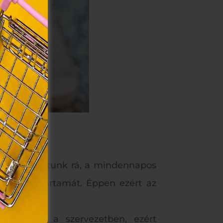
rvény,
 Azon
ütik"
egyéb
k.
on számíthatunk rá, a mindennapos
egség időtartamát. Éppen ezért az
olódik el a szervezetben, ezért