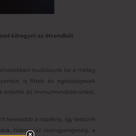
ad kihagyni az étrendből.
 szívesebben kuckózunk be a meleg
lyenkor is fittek és egészségesek
ik erősítik az immunrendszerünket.
tt kevesebb a napfény, így testünk
mára, hiánya az izomgyengeség, a