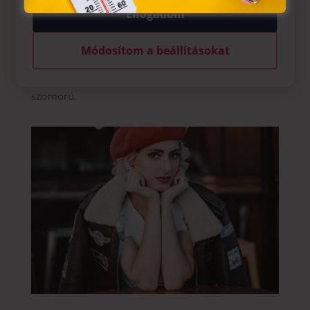
Elfogadom
szóval, akár tettekkel. Ha kell meghallgat, ha kell
csajos programot szervez és vásárolgatni viszi
Módosítom a beállításokat
barátját a bevásárlóközpontba. A lényeg, hogy
gondoskodik arról, hogy aki vele van, ne legyen
szomorú.