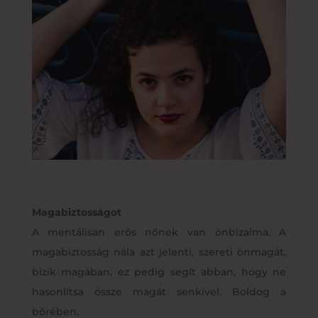
Magabiztosságot
A mentálisan erős nőnek van önbizalma. A
magabiztosság nála azt jelenti, szereti önmagát,
bízik magában, ez pedig segít abban, hogy ne
hasonlítsa össze magát senkivel. Boldog a
bőrében.