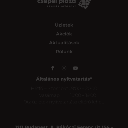
Üzletek
Akciók
Aktualitások
Rólunk
Általános nyitvatartás*
Hétfő – Szombat
09:00 – 20:00
Vasárnap
10:00 – 19:00
*Az üzletek nyitvatartása eltérő lehet.
1211 Budapest, II. Rákóczi Ferenc út 154 –