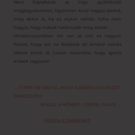
Nem foglalkozik az irigy, gyűlölködő
megjegyzésekkel, figyelmen kívül hagyja azokat,
még akkor is, ha ez olykor nehéz. Soha nem
hagyja, hogy mások határozzák meg életét.
Mindannyiunkban ott van az erő, és nagyon
fontos, hogy ezt ne felejtsük el! Amikor nehéz
időket élünk át, jusson eszünkbe, hogy igenis
erősek vagyunk!
←
7 TIPP: NE HAGYD, HOGY A BŐRÖD IDŐ ELŐTT
ÖREGEDJEN!
MI KELL A NŐNEK? I CSEPEL PLAZA
→
VISSZA A CIKKEKHEZ