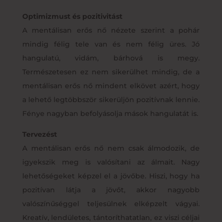
Optimizmust és pozitivitást
A mentálisan erős nő nézete szerint a pohár
mindig félig tele van és nem félig üres. Jó
hangulatú, vidám, bárhová is megy.
Természetesen ez nem sikerülhet mindig, de a
mentálisan erős nő mindent elkövet azért, hogy
a lehető legtöbbször sikerüljön pozitívnak lennie.
Fénye nagyban befolyásolja mások hangulatát is.
Tervezést
A mentálisan erős nő nem csak álmodozik, de
igyekszik meg is valósítani az álmait. Nagy
lehetőségeket képzel el a jövőbe. Hiszi, hogy ha
pozitívan látja a jövőt, akkor nagyobb
valószínűséggel teljesülnek elképzelt vágyai.
Kreatív, lendületes, tántoríthatatlan, ez viszi céljai