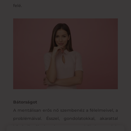
felé.
Bátorságot
A mentálisan erős nő szembenéz a félelmeivel, a
problémáival. Ésszel, gondolatokkal, akarattal
küzd ellenük, és soha nem menekül el a gondok