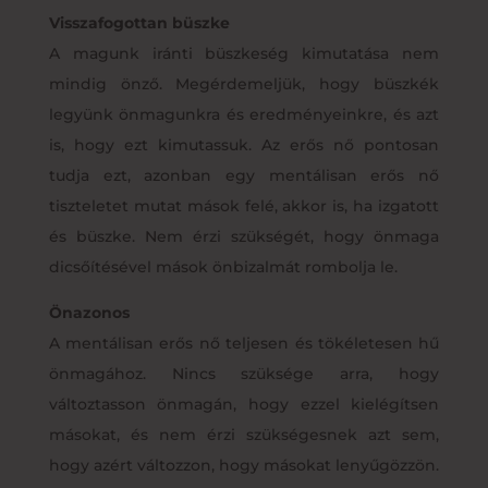
Visszafogottan büszke
A magunk iránti büszkeség kimutatása nem
mindig önző. Megérdemeljük, hogy büszkék
legyünk önmagunkra és eredményeinkre, és azt
is, hogy ezt kimutassuk. Az erős nő pontosan
tudja ezt, azonban egy mentálisan erős nő
tiszteletet mutat mások felé, akkor is, ha izgatott
és büszke. Nem érzi szükségét, hogy önmaga
dicsőítésével mások önbizalmát rombolja le.
Önazonos
A mentálisan erős nő teljesen és tökéletesen hű
önmagához. Nincs szüksége arra, hogy
változtasson önmagán, hogy ezzel kielégítsen
másokat, és nem érzi szükségesnek azt sem,
hogy azért változzon, hogy másokat lenyűgözzön.