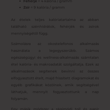
Fehérje
= 4 kalória / gramm
Zsír
= 9 kalória / gramm
Az ételek teljes kalóriatartalma az abban
található szénhidrátok, fehérjék és zsírok
mennyiségétől függ.
Számolásra az okostelefonos alkalmazás
használata a legegyszerűbb. Számos
egészségügyi és wellness-alkalmazás számtalan
étel kalória- és makroadatát szolgáltatja. Ezek az
alkalmazások segítenek bevinni az összes
elfogyasztott ételt, majd frissített diagramokat és
egyéb grafikákat közölnek, amik segítségével
láthatjuk, mennyit fogyasztottunk a nap
folyamán.
Egy másik módszer a régimódi toll és papír