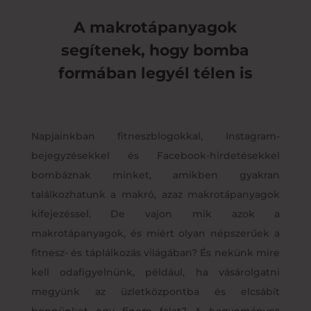
A makrotápanyagok
segítenek, hogy bomba
formában legyél télen is
Napjainkban fitneszblogokkal, Instagram-
bejegyzésekkel és Facebook-hirdetésekkel
bombáznak minket, amikben gyakran
találkozhatunk a makró, azaz makrotápanyagok
kifejezéssel. De vajon mik azok a
makrotápanyagok, és miért olyan népszerűek a
fitnesz- és táplálkozás világában? És nekünk mire
kell odafigyelnünk, például, ha vásárolgatni
megyünk az üzletközpontba és elcsábít
bennünket egy finom falat? A hagyományos