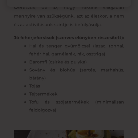
szerezzük, de az, hogy nekünk valójában
mennyire van szükségünk, azt az életkor, a nem
és az aktivitásunk szintje is befolyásolja.
Jó fehérjeforrások (szerves előnyben részesített):
Hal és tenger gyümölcsei (lazac, tonhal,
fehér hal, garnélarák, rák, osztriga)
Baromfi (csirke és pulyka)
Sovány és biohús (sertés, marhahús,
bárány)
Tojás
Tejtermékek
Tofu és szójatermékek (minimálisan
feldolgozva)