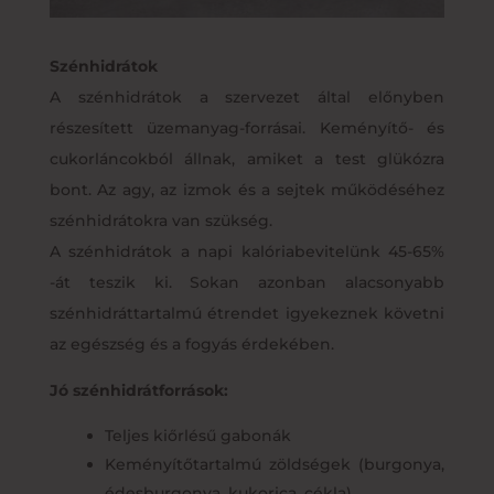
Szénhidrátok
A szénhidrátok a szervezet által előnyben
részesített üzemanyag-forrásai. Keményítő- és
cukorláncokból állnak, amiket a test glükózra
bont. Az agy, az izmok és a sejtek működéséhez
szénhidrátokra van szükség.
A szénhidrátok a napi kalóriabevitelünk 45-65%
-át teszik ki. Sokan azonban alacsonyabb
szénhidráttartalmú étrendet igyekeznek követni
az egészség és a fogyás érdekében.
Jó szénhidrátforrások:
Teljes kiőrlésű gabonák
Keményítőtartalmú zöldségek (burgonya,
édesburgonya, kukorica, cékla)