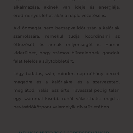
alkalmazása, akinek van ideje és energiája,
eredményes lehet akár a napló vezetése is.
Aki önmagát nem becsapva időt szán a kalóriák
számolására, remekül tudja koordinálni az
étkezését, és annak milyenségét is. Hamar
kiderülhet, hogy számos bűntelennek gondolt
falat felelős a súlytöbbletért.
Légy tudatos, szánj minden nap néhány percet
magadra és a kalóriákra, és a szervezeted,
meglátod, hálás lesz érte. Tavasszal pedig talán
egy számmal kisebb ruhát választhatsz majd a
bevásárlóközpont valamelyik divatüzletében.
←
MELLKAS NYITÓ JÓGA 25 PERCBEN JAKAB