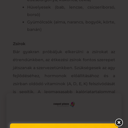
Hüvelyesek (bab, lencse, csicseriborsó,
borsó)
Gyümölcsök (alma, narancs, bogyók, körte,
banán)
Zsírok
Bár gyakran próbáljuk elkerülni a zsírokat az
étrendünkben, az étkezési zsírok fontos szerepet
játszanak a szervezetünkben. Szükségesek az agy
fejlődéséhez, hormonok előállításához és a
zsírban oldódó vitaminok (A, D, E, K) felszívódását
is segítik. A legmagasabb kalóriatartalommal
rendelkeznek grammonként, ami miatt
hasznosak a jóllakottság érzésének fokozásában.
Mértékkel kell fogyasztani az egészséges testsúly
fenntartása érdekében.
Ez az oldal sütiket használ