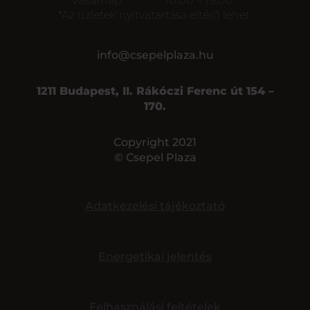
Vasárnap
10:00 – 19:00
*Az üzletek nyitvatartása eltérő lehet.
info@csepelplaza.hu
1211 Budapest, II. Rákóczi Ferenc út 154 –
170.
Copyright 2021
© Csepel Plaza
Adatkezelési tájékoztató
Energetikai jelentés
Felhasználási feltételek