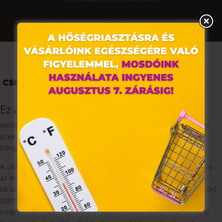
Ez az oldal sütiket használ
Weboldalunkon „cookie"-kat (továbbiakban „süti") alkalmazunk.
Ezek olyan fájlok, melyek információt tárolnak webes
böngészőjében. Ehhez az Ön hozzájárulása szükséges.
A „sütiket" az elektronikus hírközlésről szóló 2003. évi C. törvény,
az elektronikus kereskedelmi szolgáltatások, az információs
társadalommal összefüggő szolgáltatások egyes kérdéseiről szóló
2001. évi CVIII. törvény, valamint az Európai Unió előírásainak
megfelelően használjuk. Azon weblapoknak, melyek az Európai