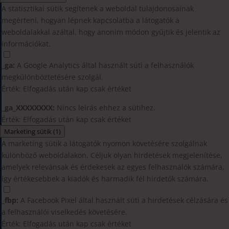
A statisztikai sütik segítenek a weboldal tulajdonosainak
megérteni, hogyan lépnek kapcsolatba a látogatók a
weboldalakkal azáltal, hogy anonim módon gyűjtik és jelentik az
információkat.
_ga:
A Google Analytics által használt süti a felhasználók
megkülönböztetésére szolgál.
Érték: Elfogadás után kap csak értéket
_ga_XXXXXXXX:
Nincs leírás ehhez a sütihez.
Érték: Elfogadás után kap csak értéket
Marketing sütik
(1)
A marketing sütik a látogatók nyomon követésére szolgálnak
különböző weboldalakon. Céljuk olyan hirdetések megjelenítése,
amelyek relevánsak és érdekesek az egyes felhasználók számára,
így értékesebbek a kiadók és harmadik fél hirdetők számára.
_fbp:
A Facebook Pixel által használt süti a hirdetések célzására és
a felhasználói viselkedés követésére.
Érték: Elfogadás után kap csak értéket