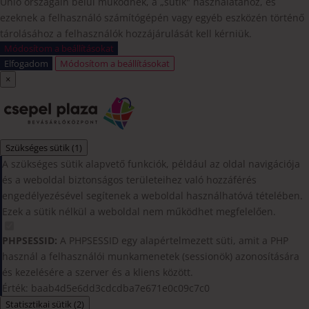
Unió országain belül működnek, a „sütik" használatához, és
ezeknek a felhasználó számítógépén vagy egyéb eszközén történő
tárolásához a felhasználók hozzájárulását kell kérniük.
Módosítom a beállításokat
Elfogadom
Módosítom a beállításokat
×
Szükséges sütik
(1)
A szükséges sütik alapvető funkciók, például az oldal navigációja
és a weboldal biztonságos területeihez való hozzáférés
engedélyezésével segítenek a weboldal használhatóvá tételében.
Ezek a sütik nélkül a weboldal nem működhet megfelelően.
PHPSESSID:
A PHPSESSID egy alapértelmezett süti, amit a PHP
használ a felhasználói munkamenetek (sessionök) azonosítására
és kezelésére a szerver és a kliens között.
Érték: baab4d5e6dd3cdcdba7e671e0c09c7c0
Statisztikai sütik
(2)