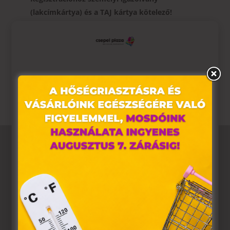
(lakcímkártya) és a TAJ kártya kötelező!
Előtte étkezni, és sok folyadékot kell fogyasztani!
A gyógyszerszedés önmagában nem kizáró ok, a
helyszínen lévő orvos felelősséggel dönt erről
(gyógyszertől, betegségtől függően)
Ez az oldal sütiket használ
Weboldalunkon „cookie"-kat (továbbiakban „süti")
alkalmazunk. Ezek olyan fájlok, melyek információt tárolnak
webes böngészőjében. Ehhez az Ön hozzájárulása
szükséges.
A „sütiket" az elektronikus hírközlésről szóló 2003. évi C.
törvény, az elektronikus kereskedelmi szolgáltatások, az
információs társadalommal összefüggő szolgáltatások
egyes kérdéseiről szóló 2001. évi CVIII. törvény, valamint az
Európai Unió előírásainak megfelelően használjuk. Azon
weblapoknak, melyek az Európai Unió országain belül
működnek, a „sütik" használatához, és ezeknek a
felhasználó számítógépén vagy egyéb eszközén történő