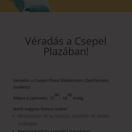
Véradás a Csepel
Plazában!
Véradás a Csepel Plaza
földszinten (Deichmann
mellett)
!
00
00
Május 6.
(
péntek
),
12
– 18
óráig
Amit nagyon fontos tudni!
Minimálisan 50 kg testsúly, betöltött 18. életév
szükséges
Regisztrációhoz személyi igazolvány