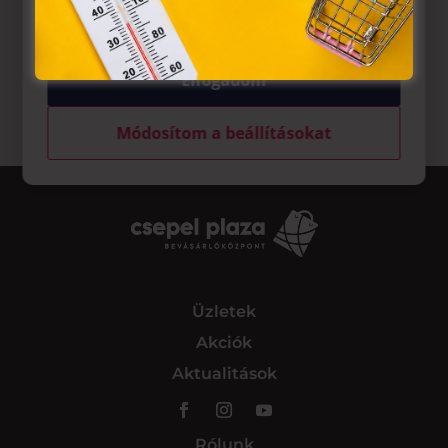
tárolásához a felhasználók hozzájárulását kell kérniük.
Elfogadom
Módosítom a beállításokat
Üzletek
Akciók
Aktualitások
Rólunk