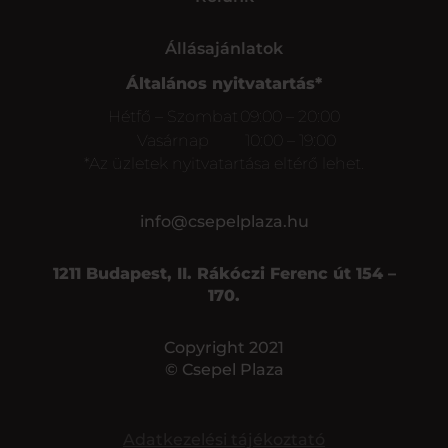
Állásajánlatok
Általános nyitvatartás*
Hétfő – Szombat
09:00 – 20:00
Vasárnap
10:00 – 19:00
*Az üzletek nyitvatartása eltérő lehet.
info@csepelplaza.hu
1211 Budapest, II. Rákóczi Ferenc út 154 –
170.
Copyright 2021
© Csepel Plaza
Adatkezelési tájékoztató