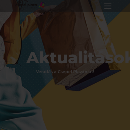
Aktualitáso
Véradás a Csepel Plazában!