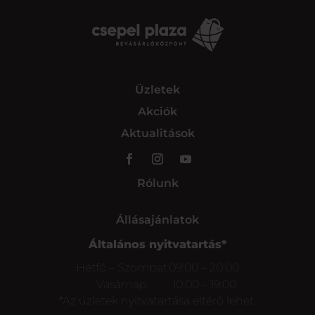
Üzletek
Akciók
Aktualitások
Rólunk
Állásajánlatok
Általános nyitvatartás*
Hétfő – Szombat
09:00 – 20:00
Vasárnap
10:00 – 19:00
*Az üzletek nyitvatartása eltérő lehet.