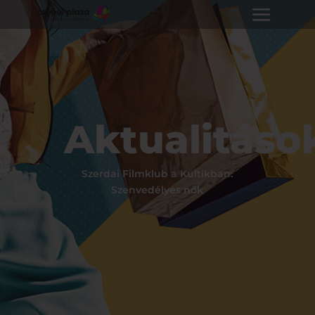
Aktualitáso
Szerdai Filmklub a Kultikban:
Szenvedélyes nők