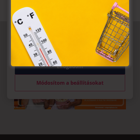
törvény, az elektronikus kereskedelmi szolgáltatások, az
információs társadalommal összefüggő szolgáltatások
egyes kérdéseiről szóló 2001. évi CVIII. törvény, valamint az
Európai Unió előírásainak megfelelően használjuk. Azon
weblapoknak, melyek az Európai Unió országain belül
működnek, a „sütik" használatához, és ezeknek a
felhasználó számítógépén vagy egyéb eszközén történő
tárolásához a felhasználók hozzájárulását kell kérniük.
Elfogadom
Módosítom a beállításokat