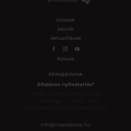
Üzletek
Akciók
Aktualitások
Rólunk
Állásajánlatok
Általános nyitvatartás*
Hétfő – Szombat
09:00 – 20:00
Vasárnap
10:00 – 19:00
*Az üzletek nyitvatartása eltérő lehet.
info@csepelplaza.hu