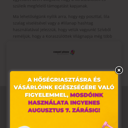
szüleik megfelelő támogatást kapjanak.
Ma lehetőségünk nyílik arra, hogy egy poszttal, lila
szalag viselésével vagy a #lilanap hashtag
használatával jelezzük, hogy velük vagyunk! Szívből
reméljük, hogy a Koraszülöttek Világnapja még több
támogatót, megértést és reményt hoz a legkisebb
hősök és családjaik számára.
🔗 Tudj meg többet:
koraszulott.com
Ez az oldal sütiket használ
Weboldalunkon „cookie"-kat (továbbiakban „süti")
alkalmazunk. Ezek olyan fájlok, melyek információt tárolnak
webes böngészőjében. Ehhez az Ön hozzájárulása
szükséges.
A „sütiket" az elektronikus hírközlésről szóló 2003. évi C.
törvény, az elektronikus kereskedelmi szolgáltatások, az
információs társadalommal összefüggő szolgáltatások