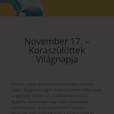
November 17. –
Koraszülöttek
Világnapja
Minden tizedik gyermek koraszülöttként érkezik
világra Magyarországon. A Koraszülöttek Világnapján
a legkisebb hősökre és családjaikra irányul a
figyelem, akik minden nap újabb kihívásokkal
szembesülnek. A Koraszülöttekért Országos
Egyesület azért dolgozik, hogy a koraszülöttek és