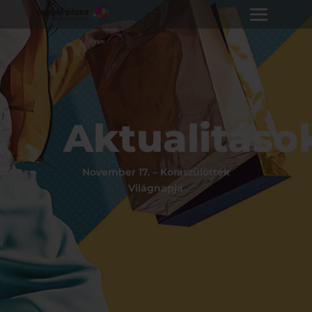
Aktualitáso
November 17. – Koraszülöttek
Világnapja