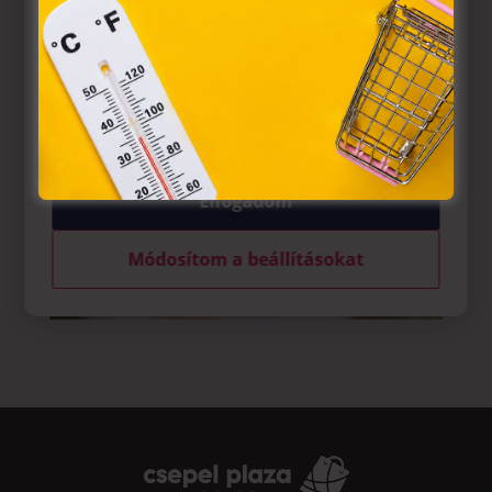
egyes kérdéseiről szóló 2001. évi CVIII. törvény, valamint az
Európai Unió előírásainak megfelelően használjuk. Azon
weblapoknak, melyek az Európai Unió országain belül
működnek, a „sütik" használatához, és ezeknek a
felhasználó számítógépén vagy egyéb eszközén történő
tárolásához a felhasználók hozzájárulását kell kérniük.
Elfogadom
Módosítom a beállításokat