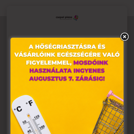
Ez az oldal sütiket használ
Weboldalunkon „cookie"-kat (továbbiakban „süti")
alkalmazunk. Ezek olyan fájlok, melyek információt tárolnak
webes böngészőjében. Ehhez az Ön hozzájárulása
szükséges.
A „sütiket" az elektronikus hírközlésről szóló 2003. évi C.
törvény, az elektronikus kereskedelmi szolgáltatások, az
információs társadalommal összefüggő szolgáltatások
egyes kérdéseiről szóló 2001. évi CVIII. törvény, valamint az
Európai Unió előírásainak megfelelően használjuk. Azon
weblapoknak, melyek az Európai Unió országain belül
működnek, a „sütik" használatához, és ezeknek a
felhasználó számítógépén vagy egyéb eszközén történő
tárolásához a felhasználók hozzájárulását kell kérniük.