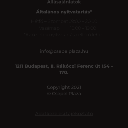
Állásajánlatok
Általános nyitvatartás*
Hétfő – Szombat
09:00 – 20:00
Vasárnap
10:00 – 19:00
*Az üzletek nyitvatartása eltérő lehet.
info@csepelplaza.hu
1211 Budapest, II. Rákóczi Ferenc út 154 –
170.
Copyright 2021
© Csepel Plaza
Adatkezelési tájékoztató