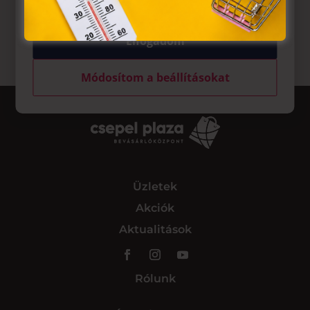
Elfogadom
Módosítom a beállításokat
Üzletek
Akciók
Aktualitások
Rólunk