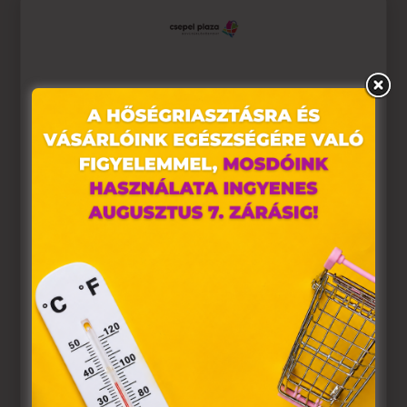
Ez az oldal sütiket használ
Weboldalunkon „cookie"-kat (továbbiakban „süti")
alkalmazunk. Ezek olyan fájlok, melyek információt tárolnak
webes böngészőjében. Ehhez az Ön hozzájárulása
szükséges.
A „sütiket" az elektronikus hírközlésről szóló 2003. évi C.
törvény, az elektronikus kereskedelmi szolgáltatások, az
információs társadalommal összefüggő szolgáltatások
egyes kérdéseiről szóló 2001. évi CVIII. törvény, valamint az
Európai Unió előírásainak megfelelően használjuk. Azon
weblapoknak, melyek az Európai Unió országain belül
működnek, a „sütik" használatához, és ezeknek a
felhasználó számítógépén vagy egyéb eszközén történő
tárolásához a felhasználók hozzájárulását kell kérniük.