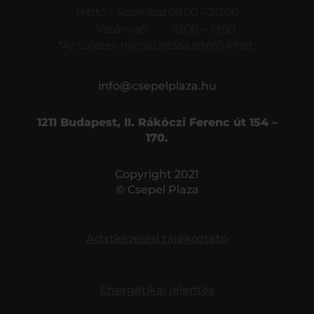
Hétfő – Szombat
09:00 – 20:00
Vasárnap
10:00 – 19:00
*Az üzletek nyitvatartása eltérő lehet.
info@csepelplaza.hu
1211 Budapest, II. Rákóczi Ferenc út 154 –
170.
Copyright 2021
© Csepel Plaza
Adatkezelési tájékoztató
Energetikai jelentés