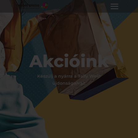
Akcióink
Készülj a nyárra a Tally Weijl
újdonságaival!