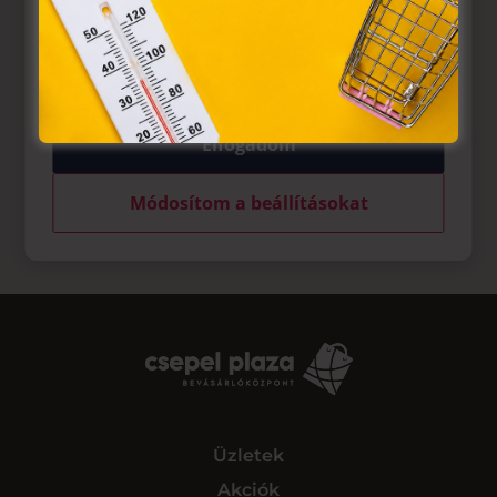
működnek, a „sütik" használatához, és ezeknek a
felhasználó számítógépén vagy egyéb eszközén történő
tárolásához a felhasználók hozzájárulását kell kérniük.
Elfogadom
Módosítom a beállításokat
Üzletek
Akciók