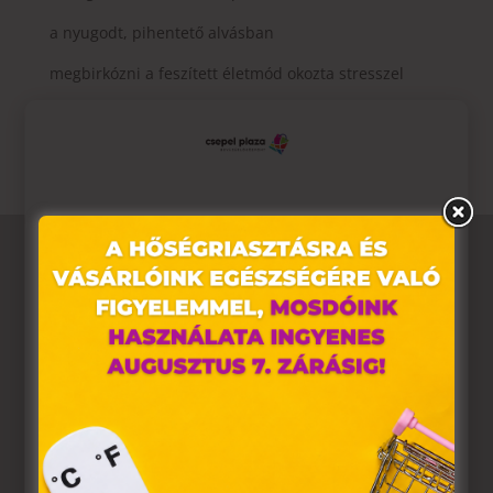
a nyugodt, pihentető alvásban
megbirkózni a feszített életmód okozta stresszel
elérni a jó közérzetet, lelki egyensúlyt
Ez az oldal sütiket használ
Weboldalunkon „cookie"-kat (továbbiakban „süti")
alkalmazunk. Ezek olyan fájlok, melyek információt tárolnak
webes böngészőjében. Ehhez az Ön hozzájárulása
szükséges.
A „sütiket" az elektronikus hírközlésről szóló 2003. évi C.
törvény, az elektronikus kereskedelmi szolgáltatások, az
információs társadalommal összefüggő szolgáltatások
egyes kérdéseiről szóló 2001. évi CVIII. törvény, valamint az
Európai Unió előírásainak megfelelően használjuk. Azon
weblapoknak, melyek az Európai Unió országain belül