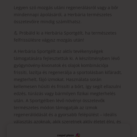
Legyen szó mozgás utáni regenerálásról vagy a bőr
mindennapi ápolásáról, a Herbária természetes
összetevőire mindig számíthatsz.
💪 Próbáld ki a Herbária Sportgélt, ha természetes
felfrissülésre vágysz mozgás után!
A Herbária Sportgélt az aktív tevékenységek
támogatására fejlesztettük ki. A készítményben lévő
gyógynövény-kivonatok és olajok kombinációja
frissíti, lazítja és regenerálja a sportolásban kifáradt,
megterhelt, fájó izmokat. Használata során
kellemesen hűsíti és frissíti a bőrt, így segít ellazulni
edzés, túrázás vagy bármilyen fizikai megterhelés
után. A Sportgélben lévő növényi összetevők
természetes módon támogatják az izmok
regenerálódását és a gyorsabb felépülést – ideális
választás azoknak, akik szeretnek aktív életet élni, és
fontos számukra az izmaik ápolása.