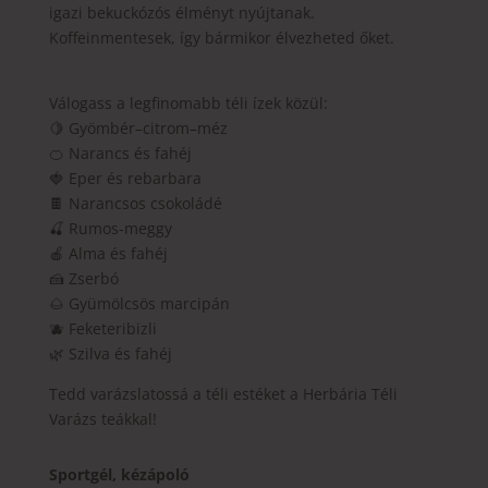
igazi bekuckózós élményt nyújtanak.
Koffeinmentesek, így bármikor élvezheted őket.
Válogass a legfinomabb téli ízek közül:
🍋 Gyömbér–citrom–méz
🍊 Narancs és fahéj
🍓 Eper és rebarbara
🍫 Narancsos csokoládé
🍒 Rumos-meggy
🍎 Alma és fahéj
🍰 Zserbó
🌰 Gyümölcsös marcipán
🫐 Feketeribizli
🌿 Szilva és fahéj
Tedd varázslatossá a téli estéket a Herbária Téli
Varázs teákkal!
Sportgél, kézápoló