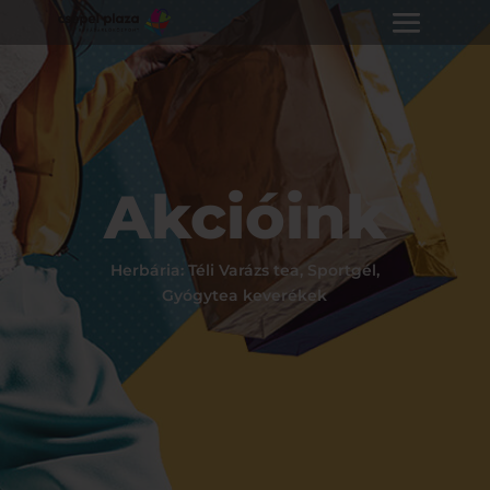
Akcióink
Herbária: Téli Varázs tea, Sportgél,
Gyógytea keverékek