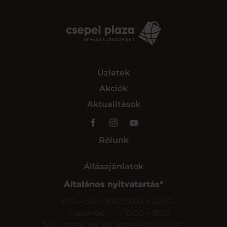
Üzletek
Akciók
Aktualitások
Rólunk
Állásajánlatok
Általános nyitvatartás*
Hétfő – Szombat
09:00 – 20:00
Vasárnap
10:00 – 19:00
*Az üzletek nyitvatartása eltérő lehet.