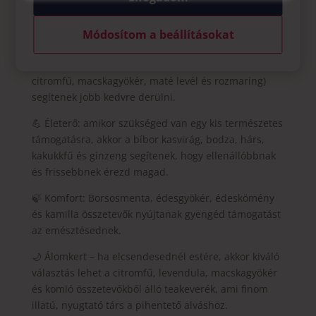
Daisy szálas teakeverékek közül biztosan találsz
olyat, ami segít visszatalálni az egyensúlyhoz.
Módosítom a beállításokat
🌞 Napfény teakeverék: Nyugtató és stresszoldó
teakeverékünk természetes összetevői által (kamilla,
citromfű, macskagyökér, maté levél és rozmaring)
segítenek jobb kedvre derülni.
💪 Életerő: amikor szükséged van egy kis természetes
támogatásra, akkor a bíbor kasvirág, bodza, hárs,
kakukkfű és ginzeng segítenek, hogy ellenállóbbnak
és frissebbnek érezd magad.
🍃 Komfort: Borsosmenta, édesgyökér, édeskömény
és kamilla összetevők nyújtanak gyengéd támogatást
az emésztésednek.
🌙 Álomkert – ha elcsendesednél estére, akkor kiváló
választás lehet a citromfű, levendula, macskagyökér
és komló összetevőkből álló teakeverék, ami finom
illatú, nyugtató társ a pihentető alváshoz.