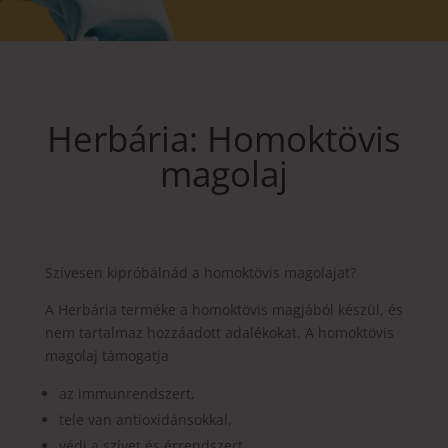
Herbária: Homoktövis
magolaj
Szívesen kipróbálnád a homoktövis magolajat?
A Herbária terméke a homoktövis magjából készül, és
nem tartalmaz hozzáadott adalékokat. A homoktövis
magolaj támogatja
az immunrendszert,
tele van antioxidánsokkal,
védi a szívet és érrendszert,