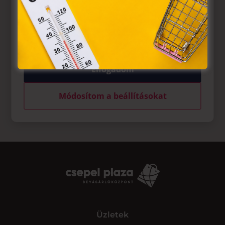
weblapoknak, melyek az Európai Unió országain belül
működnek, a „sütik" használatához, és ezeknek a
felhasználó számítógépén vagy egyéb eszközén történő
tárolásához a felhasználók hozzájárulását kell kérniük.
Elfogadom
Módosítom a beállításokat
Üzletek