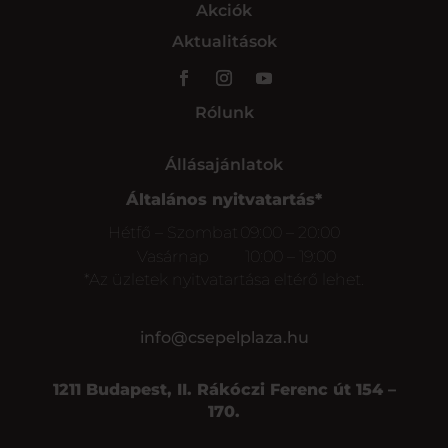
Akciók
Aktualitások
Rólunk
Állásajánlatok
Általános nyitvatartás*
Hétfő – Szombat
09:00 – 20:00
Vasárnap
10:00 – 19:00
*Az üzletek nyitvatartása eltérő lehet.
info@csepelplaza.hu
1211 Budapest, II. Rákóczi Ferenc út 154 –
170.