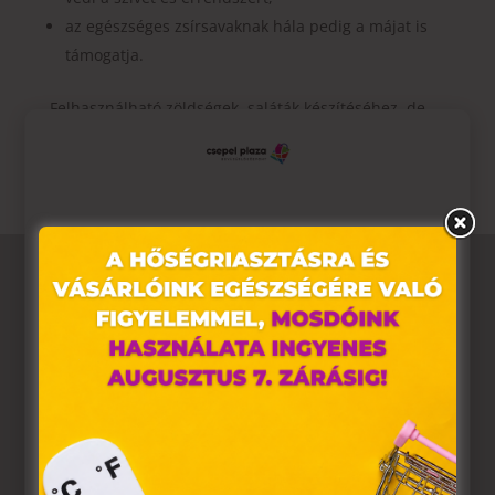
az egészséges zsírsavaknak hála pedig a májat is
támogatja.
Felhasználható zöldségek, saláták készítéséhez, de
akár önállóan is fogyasztható!
Ez az oldal sütiket használ
Weboldalunkon „cookie"-kat (továbbiakban „süti")
alkalmazunk. Ezek olyan fájlok, melyek információt tárolnak
webes böngészőjében. Ehhez az Ön hozzájárulása
szükséges.
A „sütiket" az elektronikus hírközlésről szóló 2003. évi C.
törvény, az elektronikus kereskedelmi szolgáltatások, az
információs társadalommal összefüggő szolgáltatások
egyes kérdéseiről szóló 2001. évi CVIII. törvény, valamint az
Európai Unió előírásainak megfelelően használjuk. Azon