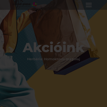
Akcióink
Herbária: Homoktövis magolaj