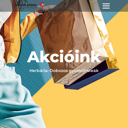
Akcióink
Herbária: Dobozos gyümölcsteák