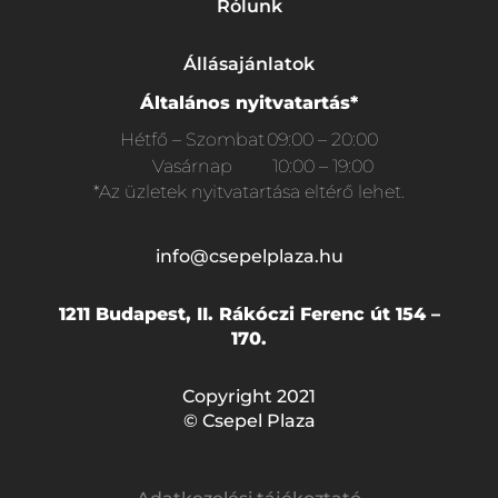
Rólunk
Állásajánlatok
Általános nyitvatartás*
Hétfő – Szombat
09:00 – 20:00
Vasárnap
10:00 – 19:00
*Az üzletek nyitvatartása eltérő lehet.
info@csepelplaza.hu
1211 Budapest, II. Rákóczi Ferenc út 154 –
170.
Copyright 2021
© Csepel Plaza