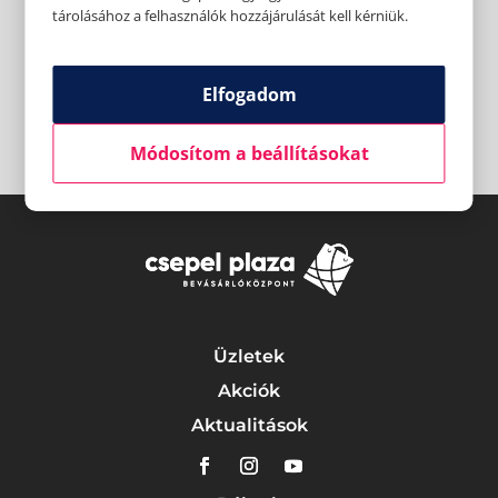
tárolásához a felhasználók hozzájárulását kell kérniük.
Elfogadom
Módosítom a beállításokat
Üzletek
Akciók
Aktualitások