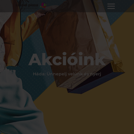
Akcióink
Háda: Ünnepelj velünk és nyerj