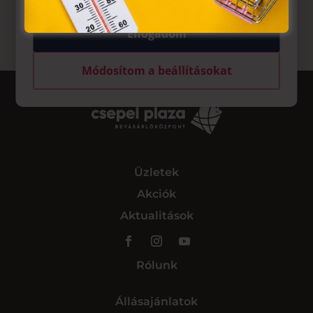
Elfogadom
Módosítom a beállításokat
Üzletek
Akciók
Aktualitások
Rólunk
Állásajánlatok