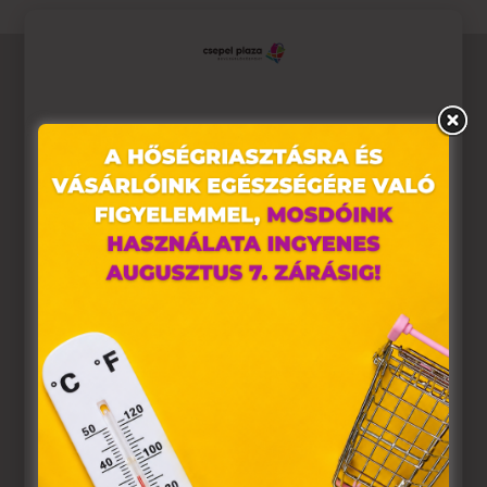
Ez az oldal sütiket használ
Weboldalunkon „cookie"-kat (továbbiakban „süti")
alkalmazunk. Ezek olyan fájlok, melyek információt tárolnak
webes böngészőjében. Ehhez az Ön hozzájárulása
szükséges.
A „sütiket" az elektronikus hírközlésről szóló 2003. évi C.
törvény, az elektronikus kereskedelmi szolgáltatások, az
információs társadalommal összefüggő szolgáltatások
egyes kérdéseiről szóló 2001. évi CVIII. törvény, valamint az
Európai Unió előírásainak megfelelően használjuk. Azon
weblapoknak, melyek az Európai Unió országain belül
működnek, a „sütik" használatához, és ezeknek a
felhasználó számítógépén vagy egyéb eszközén történő
tárolásához a felhasználók hozzájárulását kell kérniük.