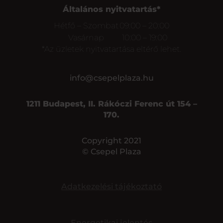
Általános nyitvatartás*
Hétfő – Szombat
09:00 – 20:00
Vasárnap
10:00 – 19:00
*Az üzletek nyitvatartása eltérő lehet.
info@csepelplaza.hu
1211 Budapest, II. Rákóczi Ferenc út 154 –
170.
Copyright 2021
© Csepel Plaza
Adatkezelési tájékoztató
Energetikai jelentés