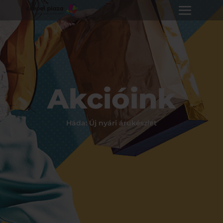
Akcióink
Háda: Új nyári árukészlet