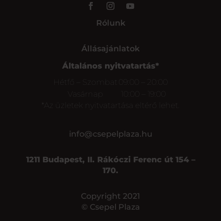
Rólunk
Állásajánlatok
Általános nyitvatartás*
Hétfő – Szombat
09:00 – 20:00
Vasárnap
10:00 – 19:00
*Az üzletek nyitvatartása eltérő lehet.
info@csepelplaza.hu
1211 Budapest, II. Rákóczi Ferenc út 154 –
170.
Copyright 2021
© Csepel Plaza