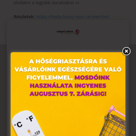
elsőként a legjobb darabokra! 👀
Részletek:
https://hada.hu/uj-nyari-arukeszlet/
Ez az oldal sütiket használ
Weboldalunkon „cookie"-kat (továbbiakban „süti")
alkalmazunk. Ezek olyan fájlok, melyek információt tárolnak
webes böngészőjében. Ehhez az Ön hozzájárulása
szükséges.
A „sütiket" az elektronikus hírközlésről szóló 2003. évi C.
törvény, az elektronikus kereskedelmi szolgáltatások, az
információs társadalommal összefüggő szolgáltatások
egyes kérdéseiről szóló 2001. évi CVIII. törvény, valamint az
Európai Unió előírásainak megfelelően használjuk. Azon
weblapoknak, melyek az Európai Unió országain belül
működnek, a „sütik" használatához, és ezeknek a