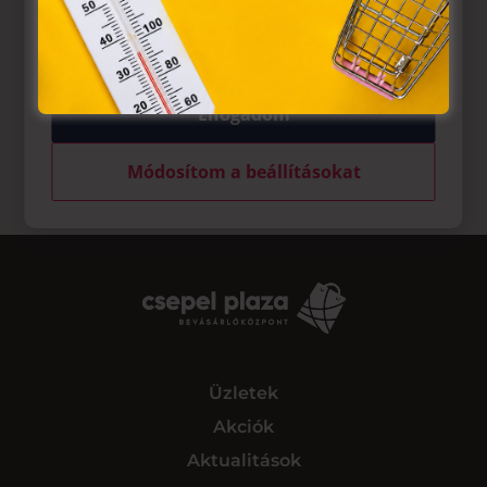
felhasználó számítógépén vagy egyéb eszközén történő
tárolásához a felhasználók hozzájárulását kell kérniük.
Elfogadom
Módosítom a beállításokat
Üzletek
Akciók
Aktualitások