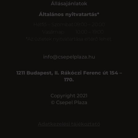
Állásajánlatok
Általános nyitvatartás*
Hétfő – Szombat
09:00 – 20:00
Vasárnap
10:00 – 19:00
*Az üzletek nyitvatartása eltérő lehet.
info@csepelplaza.hu
1211 Budapest, II. Rákóczi Ferenc út 154 –
170.
Copyright 2021
© Csepel Plaza
Adatkezelési tájékoztató