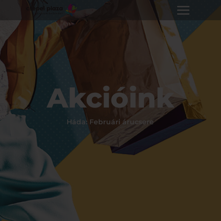
Akcióink
Háda: Februári árucsere