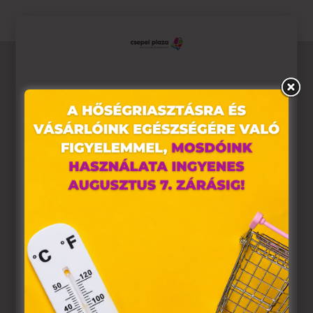
Ez az oldal sütiket használ
Weboldalunkon „cookie"-kat (továbbiakban „süti")
alkalmazunk. Ezek olyan fájlok, melyek információt tárolnak
webes böngészőjében. Ehhez az Ön hozzájárulása
szükséges.
A „sütiket" az elektronikus hírközlésről szóló 2003. évi C.
törvény, az elektronikus kereskedelmi szolgáltatások, az
információs társadalommal összefüggő szolgáltatások
egyes kérdéseiről szóló 2001. évi CVIII. törvény, valamint az
Európai Unió előírásainak megfelelően használjuk. Azon
weblapoknak, melyek az Európai Unió országain belül
működnek, a „sütik" használatához, és ezeknek a
felhasználó számítógépén vagy egyéb eszközén történő
tárolásához a felhasználók hozzájárulását kell kérniük.