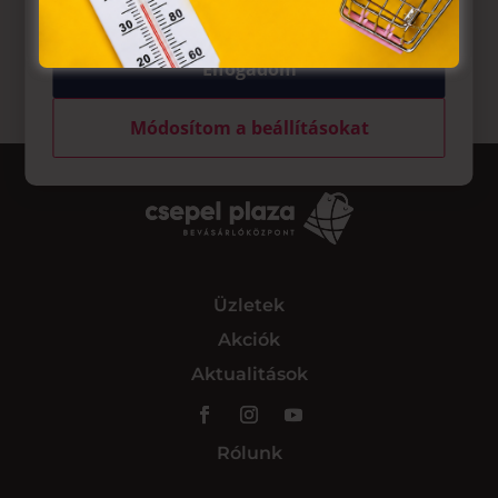
Elfogadom
Módosítom a beállításokat
Üzletek
Akciók
Aktualitások
Rólunk