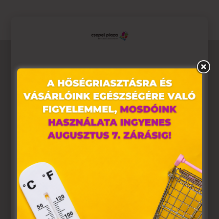
Ez az oldal sütiket használ
Weboldalunkon „cookie"-kat (továbbiakban „süti")
alkalmazunk. Ezek olyan fájlok, melyek információt tárolnak
webes böngészőjében. Ehhez az Ön hozzájárulása
szükséges.
A „sütiket" az elektronikus hírközlésről szóló 2003. évi C.
törvény, az elektronikus kereskedelmi szolgáltatások, az
információs társadalommal összefüggő szolgáltatások
egyes kérdéseiről szóló 2001. évi CVIII. törvény, valamint az
Európai Unió előírásainak megfelelően használjuk. Azon
weblapoknak, melyek az Európai Unió országain belül
működnek, a „sütik" használatához, és ezeknek a
felhasználó számítógépén vagy egyéb eszközén történő