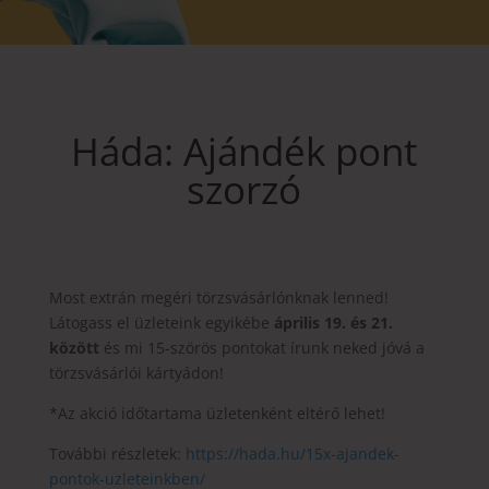
Háda: Ajándék pont
szorzó
Most extrán megéri törzsvásárlónknak lenned!
Látogass el üzleteink egyikébe
április 19. és 21.
között
és mi 15-szörös pontokat írunk neked jóvá a
törzsvásárlói kártyádon!
*Az akció időtartama üzletenként eltérő lehet!
További részletek:
https://hada.hu/15x-ajandek-
pontok-uzleteinkben/