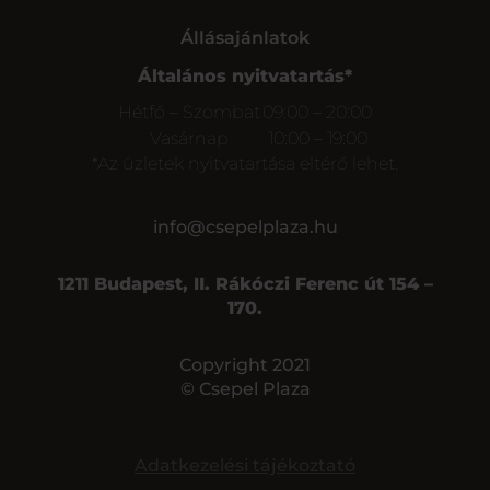
Állásajánlatok
Általános nyitvatartás*
Hétfő – Szombat
09:00 – 20:00
Vasárnap
10:00 – 19:00
*Az üzletek nyitvatartása eltérő lehet.
info@csepelplaza.hu
1211 Budapest, II. Rákóczi Ferenc út 154 –
170.
Copyright 2021
© Csepel Plaza
Adatkezelési tájékoztató