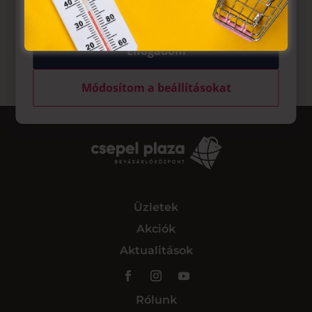
tárolásához a felhasználók hozzájárulását kell kérniük.
Elfogadom
Módosítom a beállításokat
Üzletek
Akciók
Aktualitások
Rólunk