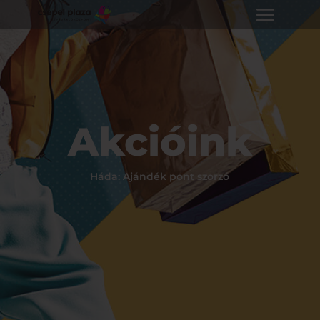
Akcióink
Háda: Ajándék pont szorzó