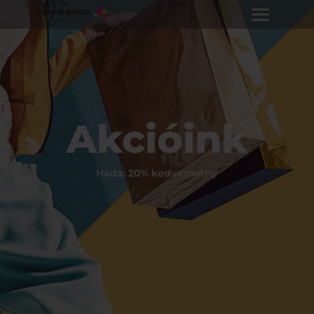
Akcióink
Háda: 20% kedvezmény