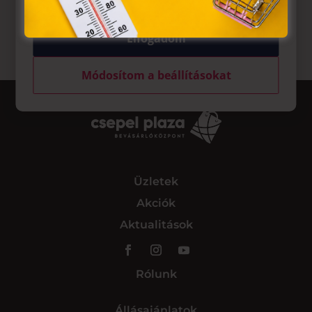
Elfogadom
Módosítom a beállításokat
Üzletek
Akciók
Aktualitások
Rólunk
Állásajánlatok