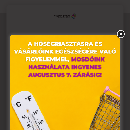
Ez az oldal sütiket használ
Weboldalunkon „cookie"-kat (továbbiakban „süti")
alkalmazunk. Ezek olyan fájlok, melyek információt tárolnak
webes böngészőjében. Ehhez az Ön hozzájárulása
szükséges.
A „sütiket" az elektronikus hírközlésről szóló 2003. évi C.
törvény, az elektronikus kereskedelmi szolgáltatások, az
információs társadalommal összefüggő szolgáltatások
egyes kérdéseiről szóló 2001. évi CVIII. törvény, valamint az
Európai Unió előírásainak megfelelően használjuk. Azon
weblapoknak, melyek az Európai Unió országain belül
működnek, a „sütik" használatához, és ezeknek a
felhasználó számítógépén vagy egyéb eszközén történő
tárolásához a felhasználók hozzájárulását kell kérniük.