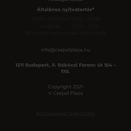
Általános nyitvatartás*
Hétfő – Szombat
09:00 – 20:00
Vasárnap
10:00 – 19:00
*Az üzletek nyitvatartása eltérő lehet.
info@csepelplaza.hu
1211 Budapest, II. Rákóczi Ferenc út 154 –
170.
Copyright 2021
© Csepel Plaza
Adatkezelési tájékoztató