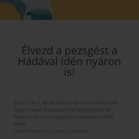
Élvezd a pezsgést a
Hádával idén nyáron
is!
Július 1. és 7. között teljesen új nyári árukészlettel
várunk Téged országszerte 85 üzletünkben! Ne
feledd az árucsere időpontja üzletenként eltérő
lehet!
https://hada.hu/uj-nyari-arukeszlet/