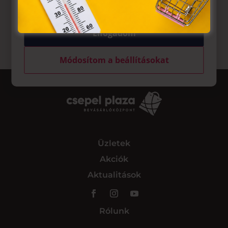
Elfogadom
Módosítom a beállításokat
Üzletek
Akciók
Aktualitások
Rólunk