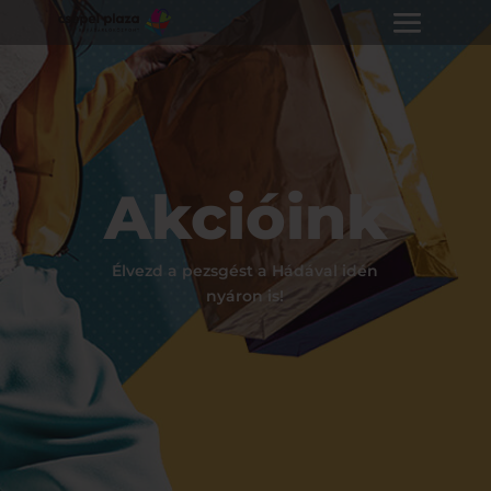
Akcióink
Élvezd a pezsgést a Hádával idén
nyáron is!