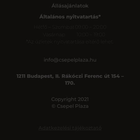
Állásajánlatok
Általános nyitvatartás*
Hétfő – Szombat
09:00 – 20:00
Vasárnap
10:00 – 19:00
*Az üzletek nyitvatartása eltérő lehet.
info@csepelplaza.hu
1211 Budapest, II. Rákóczi Ferenc út 154 –
170.
Copyright 2021
© Csepel Plaza
Adatkezelési tájékoztató