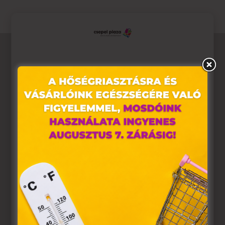
Ez az oldal sütiket használ
Weboldalunkon „cookie"-kat (továbbiakban „süti")
alkalmazunk. Ezek olyan fájlok, melyek információt tárolnak
webes böngészőjében. Ehhez az Ön hozzájárulása
szükséges.
A „sütiket" az elektronikus hírközlésről szóló 2003. évi C.
törvény, az elektronikus kereskedelmi szolgáltatások, az
információs társadalommal összefüggő szolgáltatások
egyes kérdéseiről szóló 2001. évi CVIII. törvény, valamint az
Európai Unió előírásainak megfelelően használjuk. Azon
weblapoknak, melyek az Európai Unió országain belül
működnek, a „sütik" használatához, és ezeknek a
felhasználó számítógépén vagy egyéb eszközén történő
tárolásához a felhasználók hozzájárulását kell kérniük.