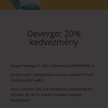
Devergo: 20%
kedvezmény
Szuper hétvége ✨ 20% kedvezmény MINDENRE! 🔥
Új csini cipő? Meleg kabát a hűvös napokra? Profi
irodai outfit?
👟🧥👕
Most mindezt 20%-kal olcsóbban szerezheted be
október 09. és 12. között a Szuper hétvége
keretében!