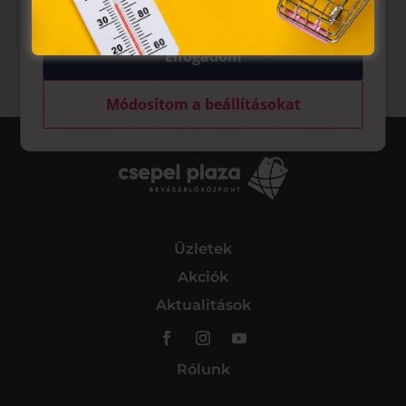
Elfogadom
Módosítom a beállításokat
Üzletek
Akciók
Aktualitások
Rólunk