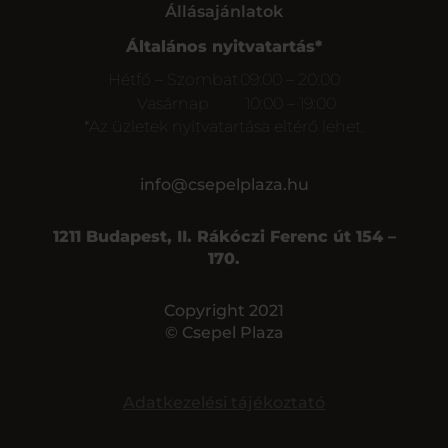
Állásajánlatok
Általános nyitvatartás*
Hétfő – Szombat
09:00 – 20:00
Vasárnap
10:00 – 19:00
*Az üzletek nyitvatartása eltérő lehet.
info@csepelplaza.hu
1211 Budapest, II. Rákóczi Ferenc út 154 –
170.
Copyright 2021
© Csepel Plaza
Adatkezelési tájékoztató