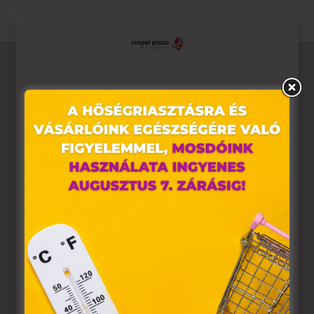
Ez az oldal sütiket használ
Weboldalunkon „cookie"-kat (továbbiakban „süti")
alkalmazunk. Ezek olyan fájlok, melyek információt tárolnak
webes böngészőjében. Ehhez az Ön hozzájárulása
szükséges.
A „sütiket" az elektronikus hírközlésről szóló 2003. évi C.
törvény, az elektronikus kereskedelmi szolgáltatások, az
információs társadalommal összefüggő szolgáltatások
egyes kérdéseiről szóló 2001. évi CVIII. törvény, valamint az
Európai Unió előírásainak megfelelően használjuk. Azon
weblapoknak, melyek az Európai Unió országain belül
működnek, a „sütik" használatához, és ezeknek a
felhasználó számítógépén vagy egyéb eszközén történő
tárolásához a felhasználók hozzájárulását kell kérniük.