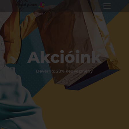
Akcióink
Devergo: 20% kedvezmény