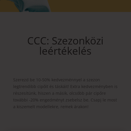
CCC: Szezonközi
leértékelés
Szerezd be 10-50% kedvezménnyel a szezon
legtrendibb cipőit és táskáit! Extra kedvezményben is
részesítünk, hiszen a másik, olcsóbb pár cipőre
további -20% engedményt zsebelsz be. Csapj le most
a kiszemelt modellekre, remek árakon!