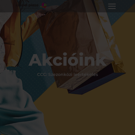
Akcióink
CCC: Szezonközi leértékelés