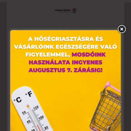
Ez az oldal sütiket használ
Weboldalunkon „cookie"-kat (továbbiakban „süti")
alkalmazunk. Ezek olyan fájlok, melyek információt tárolnak
webes böngészőjében. Ehhez az Ön hozzájárulása
szükséges.
A „sütiket" az elektronikus hírközlésről szóló 2003. évi C.
törvény, az elektronikus kereskedelmi szolgáltatások, az
információs társadalommal összefüggő szolgáltatások
egyes kérdéseiről szóló 2001. évi CVIII. törvény, valamint az
Európai Unió előírásainak megfelelően használjuk. Azon
weblapoknak, melyek az Európai Unió országain belül
működnek, a „sütik" használatához, és ezeknek a
felhasználó számítógépén vagy egyéb eszközén történő
tárolásához a felhasználók hozzájárulását kell kérniük.