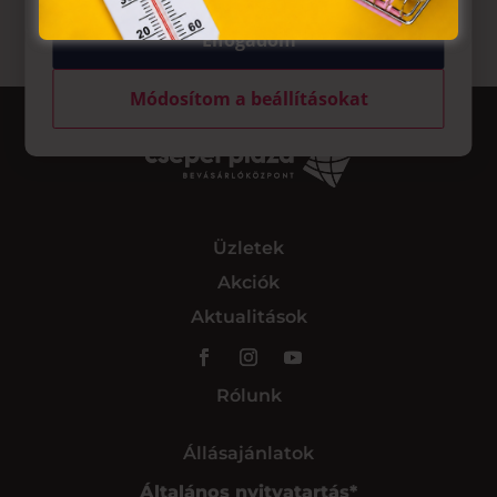
Elfogadom
Módosítom a beállításokat
Üzletek
Akciók
Aktualitások
Rólunk
Állásajánlatok
Általános nyitvatartás*