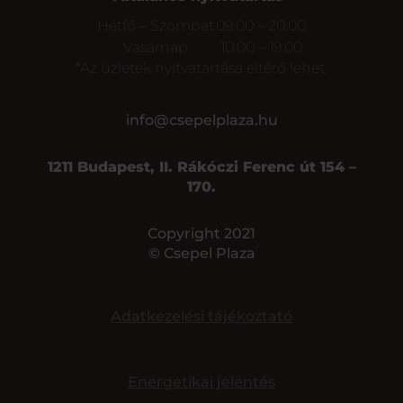
Hétfő – Szombat
09:00 – 20:00
Vasárnap
10:00 – 19:00
*Az üzletek nyitvatartása eltérő lehet.
info@csepelplaza.hu
1211 Budapest, II. Rákóczi Ferenc út 154 –
170.
Copyright 2021
© Csepel Plaza
Adatkezelési tájékoztató
Energetikai jelentés